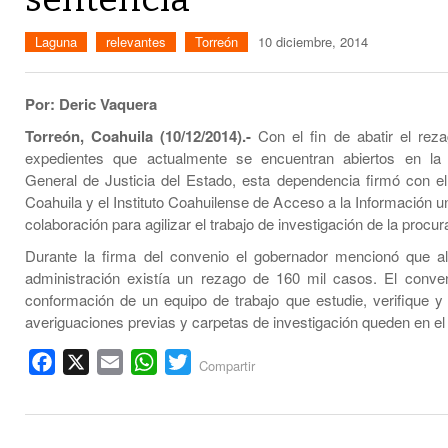
Laguna
relevantes
Torreón
10 diciembre, 2014
Por: Deric Vaquera
Torreón, Coahuila (10/12/2014).-
Con el fin de abatir el rez
expedientes que actualmente se encuentran abiertos en la 
General de Justicia del Estado, esta dependencia firmó con e
Coahuila y el Instituto Coahuilense de Acceso a la Información 
colaboración para agilizar el trabajo de investigación de la procur
Durante la firma del convenio el gobernador mencionó que al
administración existía un rezago de 160 mil casos. El conven
conformación de un equipo de trabajo que estudie, verifique y 
averiguaciones previas y carpetas de investigación queden en el
Facebook
X
Email
WhatsApp
Twitter
Compartir