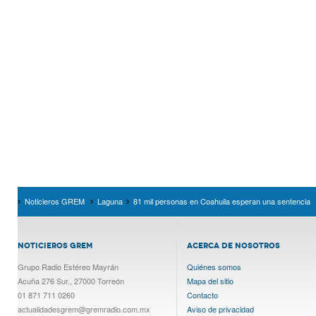
Noticieros GREM
Laguna
81 mil personas en Coahuila esperan una sentencia
NOTICIEROS GREM
ACERCA DE NOSOTROS
Grupo Radio Estéreo Mayrán
Quiénes somos
Acuña 276 Sur., 27000 Torreón
Mapa del sitio
01 871 711 0260
Contacto
actualidadesgrem@gremradio.com.mx
Aviso de privacidad