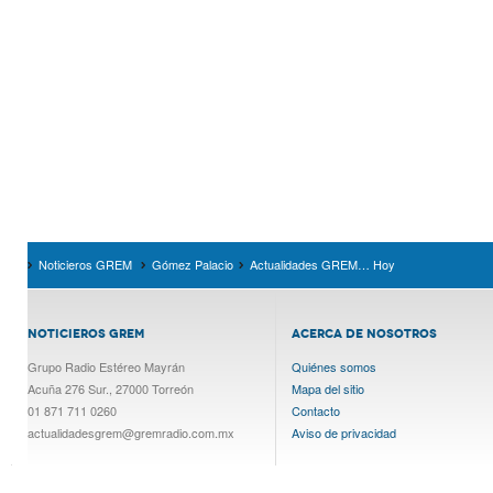
Noticieros GREM
Gómez Palacio
Actualidades GREM… Hoy
NOTICIEROS GREM
ACERCA DE NOSOTROS
Grupo Radio Estéreo Mayrán
Quiénes somos
Acuña 276 Sur., 27000 Torreón
Mapa del sitio
01 871 711 0260
Contacto
actualidadesgrem@gremradio.com.mx
Aviso de privacidad