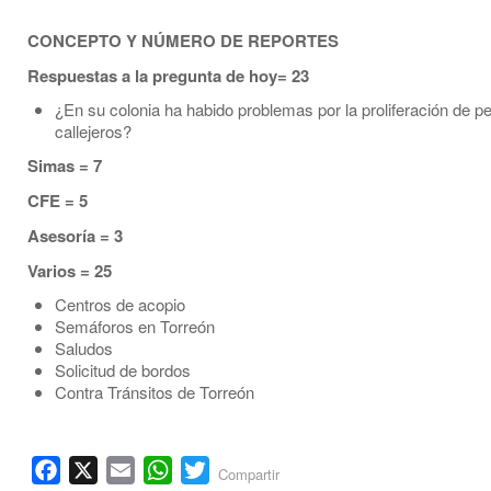
CONCEPTO Y NÚMERO DE REPORTES
Respuestas a la pregunta de hoy= 23
¿En su colonia ha habido problemas por la proliferación de p
callejeros?
Simas = 7
CFE = 5
Asesoría = 3
Varios = 25
Centros de acopio
Semáforos en Torreón
Saludos
Solicitud de bordos
Contra Tránsitos de Torreón
Facebook
X
Email
WhatsApp
Twitter
Compartir