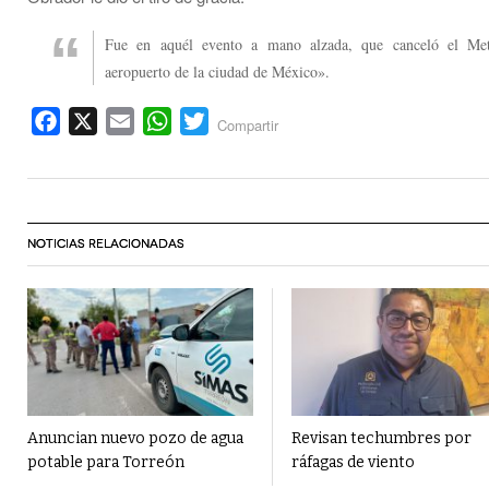
Fue en aquél evento a mano alzada, que canceló el Me
aeropuerto de la ciudad de México».
Facebook
X
Email
WhatsApp
Twitter
Compartir
NOTICIAS RELACIONADAS
Anuncian nuevo pozo de agua
Revisan techumbres por
potable para Torreón
ráfagas de viento