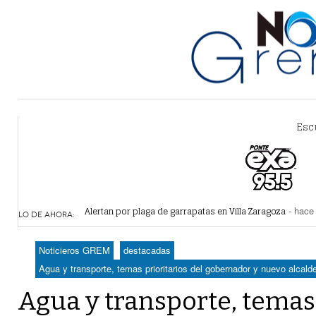
Esc
Alertan por plaga de garrapatas en Villa Zaragoza
- hace 
Reiteran estrategia para combate a la extorsión en Dura
LO DE AHORA:
Por falta de agua, vecinos de Villa Zaragoza bloquearon
Plantean fideicomiso federal para operar Agua Saludabl
Noticieros GREM
destacadas
Detienen a juez del Tribunal Superior de Justicia de Du
Agua y transporte, temas prioritarios del gobernador y nuevo alcald
Agua y transporte, temas 