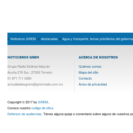
Noticieros GREM
destacadas
Agua y transporte, temas prioritarios del gobern
NOTICIEROS GREM
ACERCA DE NOSOTROS
Grupo Radio Estéreo Mayrán
Quiénes somos
Acuña 276 Sur., 27000 Torreón
Mapa del sitio
01 871 711 0260
Contacto
actualidadesgrem@gremradio.com.mx
Aviso de privacidad
Copyright © 2017 by
GREM.
.
Conoce nuestro
codigo de etica.
Defensor de audiencias.
Tienes alguna queja o comentario sobre alguno de nuestros 