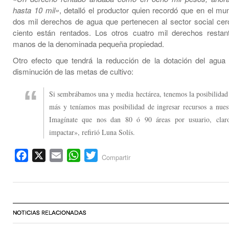
hasta 10 mil»
, detalló el productor quien recordó que en el mun
dos mil derechos de agua que pertenecen al sector social cer
ciento están rentados. Los otros cuatro mil derechos resta
manos de la denominada pequeña propiedad.
Otro efecto que tendrá la reducción de la dotación del agua
disminución de las metas de cultivo:
Si sembrábamos una y media hectárea, tenemos la posibilidad
más y teníamos mas posibilidad de ingresar recursos a nuest
Imagínate que nos dan 80 ó 90 áreas por usuario, cla
impactar», refirió Luna Solís.
Facebook
X
Email
WhatsApp
Twitter
Compartir
NOTICIAS RELACIONADAS