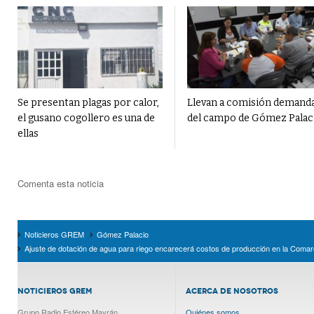
Se presentan plagas por calor,
Llevan a comisión demand
el gusano cogollero es una de
del campo de Gómez Palac
ellas
Comenta esta noticia
Noticieros GREM
Gómez Palacio
Ajuste de dotación de agua para riego encarecerá costos de producción en la Comar
NOTICIEROS GREM
ACERCA DE NOSOTROS
Grupo Radio Estéreo Mayrán
Quiénes somos