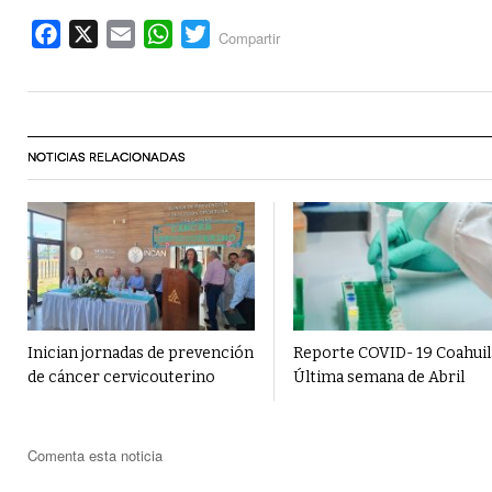
Facebook
X
Email
WhatsApp
Twitter
Compartir
NOTICIAS RELACIONADAS
Inician jornadas de prevención
Reporte COVID- 19 Coahuila
de cáncer cervicouterino
Última semana de Abril
Comenta esta noticia