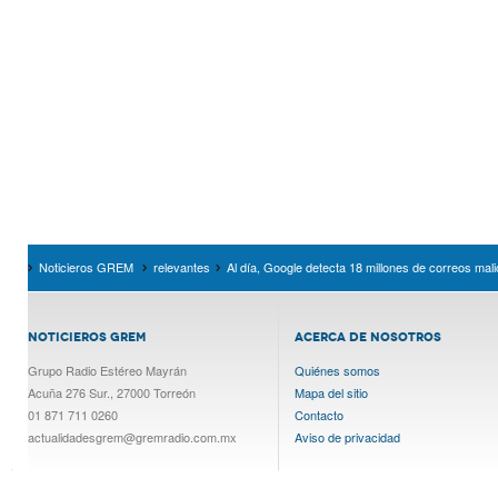
Noticieros GREM
relevantes
Al día, Google detecta 18 millones de correos ma
NOTICIEROS GREM
ACERCA DE NOSOTROS
Grupo Radio Estéreo Mayrán
Quiénes somos
Acuña 276 Sur., 27000 Torreón
Mapa del sitio
01 871 711 0260
Contacto
actualidadesgrem@gremradio.com.mx
Aviso de privacidad