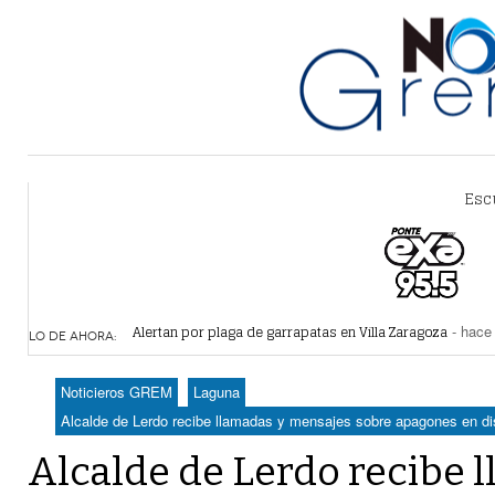
Esc
Alertan por plaga de garrapatas en Villa Zaragoza
- hace 
Reiteran estrategia para combate a la extorsión en Dura
LO DE AHORA:
Por falta de agua, vecinos de Villa Zaragoza bloquearon
Plantean fideicomiso federal para operar Agua Saludabl
Noticieros GREM
Laguna
Detienen a juez del Tribunal Superior de Justicia de Du
Alcalde de Lerdo recibe llamadas y mensajes sobre apagones en dis
Alcalde de Lerdo recibe 