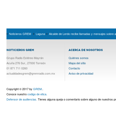
Noticieros GREM
Laguna
Alcalde de Lerdo recibe llamadas y mensajes sobre a
NOTICIEROS GREM
ACERCA DE NOSOTROS
Grupo Radio Estéreo Mayrán
Quiénes somos
Acuña 276 Sur., 27000 Torreón
Mapa del sitio
01 871 711 0260
Contacto
actualidadesgrem@gremradio.com.mx
Aviso de privacidad
Copyright © 2017 by
GREM.
.
Conoce nuestro
codigo de etica.
Defensor de audiencias.
Tienes alguna queja o comentario sobre alguno de nuestros 