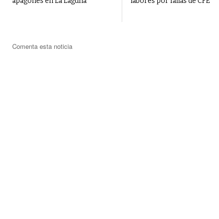
apagones en La Laguna
labores por fallas de CFE
Comenta esta noticia