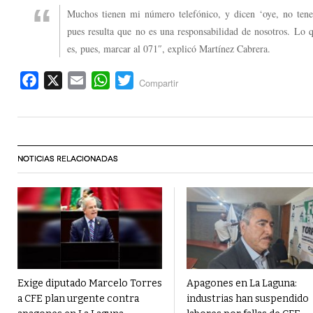
Muchos tienen mi número telefónico, y dicen ‘oye, no tene
pues resulta que no es una responsabilidad de nosotros. Lo
es, pues, marcar al 071″, explicó Martínez Cabrera.
Facebook
X
Email
WhatsApp
Twitter
Compartir
NOTICIAS RELACIONADAS
Exige diputado Marcelo Torres
Apagones en La Laguna:
a CFE plan urgente contra
industrias han suspendido