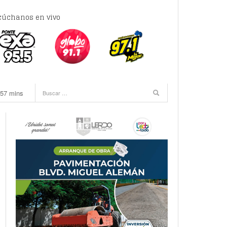
cúchanos en vivo
inals
-
 57 mins
e las 16:00 horas