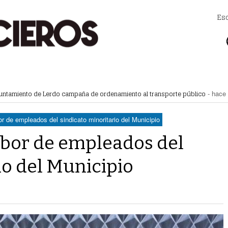
Es
s aficionados a la NFL; arranca la pretemporada con el duelo Panthers vs Card
ntamiento de Lerdo campaña de ordenamiento al transporte público
- hace
akes al cuerpo de Bomberos Torreón
- hace 1 hora -
doneros UL; la novena guinda sostiene doble jornada ante Saraperos a partir d
r de empleados del sindicato minoritario del Municipio
horas -
abor de empleados del
io del Municipio