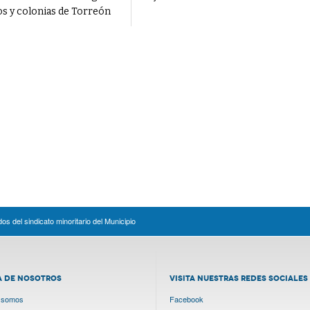
os y colonias de Torreón
s del sindicato minoritario del Municipio
A DE NOSOTROS
VISITA NUESTRAS REDES SOCIALES
 somos
Facebook