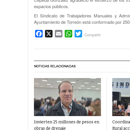
espacios públicos.
El Sindicato de Trabajadores Manuales y Admini
Ayuntamiento de Torreón está conformado por 25
Facebook
X
Email
WhatsApp
Twitter
Compartir
NOTICIAS RELACIONADAS
Invierten 25 millones de pesos en
Coordina
obras de drenaje
Rural acc