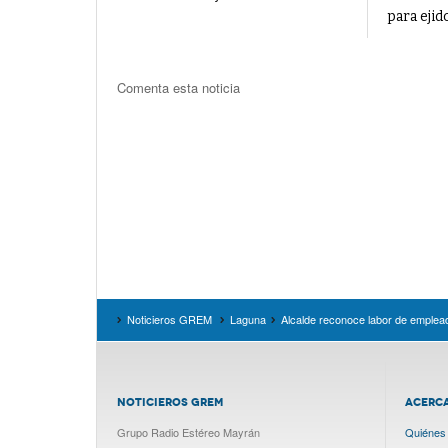
para ejid
Comenta esta noticia
Noticieros GREM
Laguna
Alcalde reconoce labor de empleado
NOTICIEROS GREM
ACERC
Grupo Radio Estéreo Mayrán
Quiénes