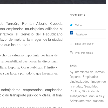
Compartir
de Torreón, Román Alberto Cepeda
Twitter
on empleados municipales afiliados al
trativos al Servicio del Republicano
Facebook
favor de mejorar la imagen de la ciudad
Email this article
rea que les compete.
Print this article
echo un esfuerzo importante por tratar de
 responsabilidad que tienen las direcciones
Tags
ltura, Deporte, Obras Públicas, Tránsito y
Ayuntamiento de Torreón
,
ca dar la cara por todo lo que hacemos en
Deporte
,
Empleados
sindicalizados
,
imagen de
la ciudad
,
Seguridad
 trabajadores, empresarios, empleados
Pública
,
Sindicato de
io de transporte público y otras, al final
Trabajadores Manuales y
Administrativos
,
transito
bajadores para lograr el rescate de los