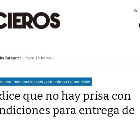
Es
 primer informe de la alcaldesa de Gómez Palacio
- hace 13 mins -
lla Zaragoza
- hace 15 horas -
a extorsión en Durango
- hace 15 horas -
Zaragoza bloquearon Mieleras
- hace 16 horas -
perar Agua Saludable
- hace 16 horas -
machem; hay condiciones para entrega de permisos
dice que no hay prisa con
diciones para entrega de