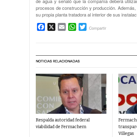
de agua y señaló que la compañía deberá utiliza
procesos de construcción y producción. Además, 
su propia planta tratadora al interior de sus instala
Facebook
X
Email
WhatsApp
Twitter
Compartir
NOTICIAS RELACIONADAS
Respalda autoridad federal
Fermache
viabilidad de Fermachem
transpare
Villegas