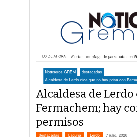
Cabildo aprueba fecha y recinto para
Alertan por plaga de garrapatas en Vi
LO DE AHORA:
Reiteran estrategia para combate a l
Por falta de agua, vecinos de Villa 
Noticieros GREM
destacadas
Plantean fideicomiso federal para o
Alcaldesa de Lerdo dice que no hay prisa con Fer
Alcaldesa de Lerdo 
Fermachem; hay con
permisos
destacadas
Laguna
Lerdo
7 julio, 2026