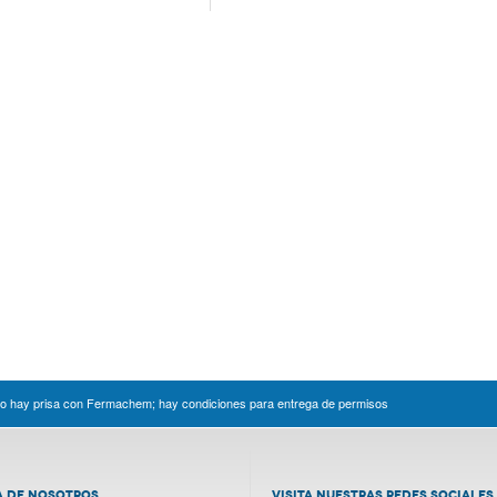
no hay prisa con Fermachem; hay condiciones para entrega de permisos
A DE NOSOTROS
VISITA NUESTRAS REDES SOCIALES