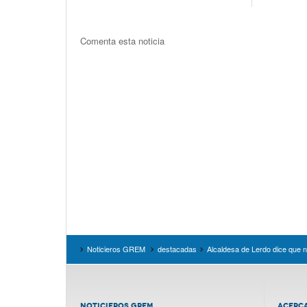
Comenta esta noticia
Noticieros GREM
destacadas
Alcaldesa de Lerdo dice que 
NOTICIEROS GREM
ACERC