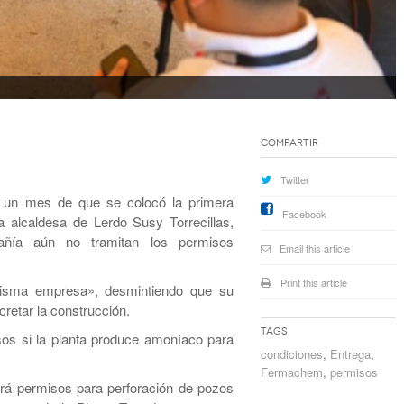
Compartir
Twitter
 un mes de que se colocó la primera
Facebook
 alcaldesa de Lerdo Susy Torrecillas,
añía aún no tramitan los permisos
Email this article
Print this article
 misma empresa», desmintiendo que su
cretar la construcción.
Tags
sos si la planta produce amoníaco para
condiciones
,
Entrega
,
Fermachem
,
permisos
ará permisos para perforación de pozos