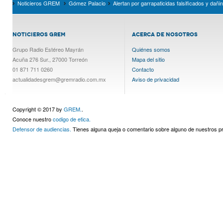
Noticieros GREM
Gómez Palacio
Alertan por garrapaticidas falsificados y dañ
NOTICIEROS GREM
ACERCA DE NOSOTROS
Grupo Radio Estéreo Mayrán
Quiénes somos
Acuña 276 Sur., 27000 Torreón
Mapa del sitio
01 871 711 0260
Contacto
actualidadesgrem@gremradio.com.mx
Aviso de privacidad
Copyright © 2017 by
GREM.
.
Conoce nuestro
codigo de etica.
Defensor de audiencias.
Tienes alguna queja o comentario sobre alguno de nuestros 