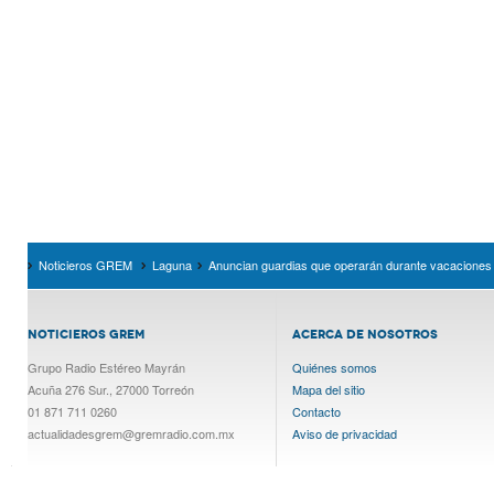
Noticieros GREM
Laguna
Anuncian guardias que operarán durante vacaciones
NOTICIEROS GREM
ACERCA DE NOSOTROS
Grupo Radio Estéreo Mayrán
Quiénes somos
Acuña 276 Sur., 27000 Torreón
Mapa del sitio
01 871 711 0260
Contacto
actualidadesgrem@gremradio.com.mx
Aviso de privacidad