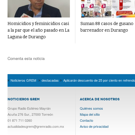
Homicidios y feminicidios casi
Suman 88 casos de gusano
a la par que el año pasado en La
barrenador en Durango
Laguna de Durango
Comenta esta noticia
Noticieros GREM
destacadas
Aplicarán descuento de 25 por ciento en refrend
NOTICIEROS GREM
ACERCA DE NOSOTROS
Grupo Radio Estéreo Mayrán
Quiénes somos
Acuña 276 Sur., 27000 Torreón
Mapa del sitio
01 871 711 0260
Contacto
actualidadesgrem@gremradio.com.mx
Aviso de privacidad