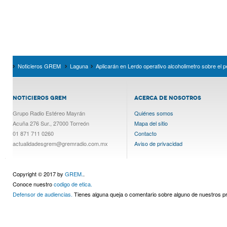
Noticieros GREM
Laguna
Aplicarán en Lerdo operativo alcoholimetro sobre el p
NOTICIEROS GREM
ACERCA DE NOSOTROS
Grupo Radio Estéreo Mayrán
Quiénes somos
Acuña 276 Sur., 27000 Torreón
Mapa del sitio
01 871 711 0260
Contacto
actualidadesgrem@gremradio.com.mx
Aviso de privacidad
Copyright © 2017 by
GREM.
.
Conoce nuestro
codigo de etica.
Defensor de audiencias.
Tienes alguna queja o comentario sobre alguno de nuestros 