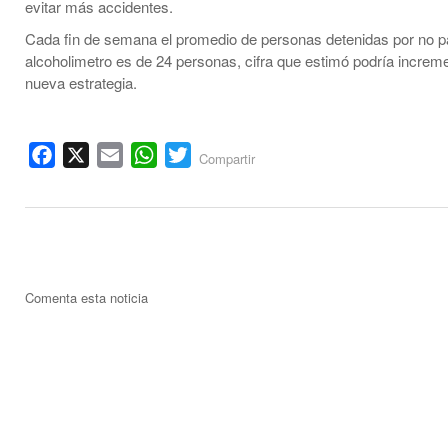
evitar más accidentes.
Cada fin de semana el promedio de personas detenidas por no p
alcoholimetro es de 24 personas, cifra que estimó podría increm
nueva estrategia.
Facebook
X
Email
WhatsApp
Twitter
Compartir
Comenta esta noticia