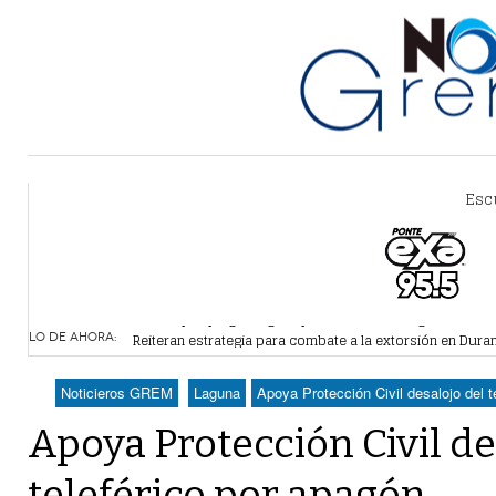
Esc
Alertan por plaga de garrapatas en Villa Zaragoza
- hace 
Reiteran estrategia para combate a la extorsión en Dura
LO DE AHORA:
Por falta de agua, vecinos de Villa Zaragoza bloquearon
Plantean fideicomiso federal para operar Agua Saludabl
Noticieros GREM
Laguna
Apoya Protección Civil desalojo del t
Detienen a juez del Tribunal Superior de Justicia de Du
Apoya Protección Civil de
teleférico por apagón