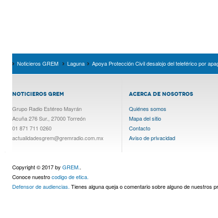
Noticieros GREM
Laguna
Apoya Protección Civil desalojo del teleférico por ap
NOTICIEROS GREM
ACERCA DE NOSOTROS
Grupo Radio Estéreo Mayrán
Quiénes somos
Acuña 276 Sur., 27000 Torreón
Mapa del sitio
01 871 711 0260
Contacto
actualidadesgrem@gremradio.com.mx
Aviso de privacidad
Copyright © 2017 by
GREM.
.
Conoce nuestro
codigo de etica.
Defensor de audiencias.
Tienes alguna queja o comentario sobre alguno de nuestros 