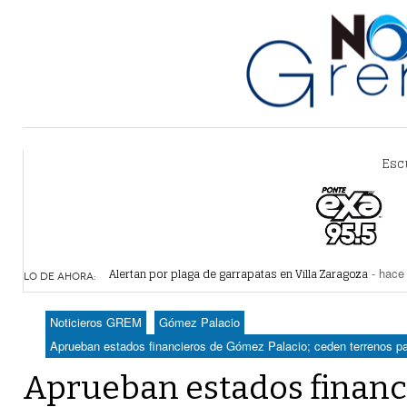
Esc
Alertan por plaga de garrapatas en Villa Zaragoza
- hace 
Reiteran estrategia para combate a la extorsión en Dura
LO DE AHORA:
Por falta de agua, vecinos de Villa Zaragoza bloquearon
Plantean fideicomiso federal para operar Agua Saludabl
Noticieros GREM
Gómez Palacio
Detienen a juez del Tribunal Superior de Justicia de Du
Aprueban estados financieros de Gómez Palacio; ceden terrenos par
Aprueban estados financ