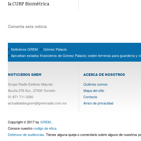
la CURP Biométrica
Comenta esta noticia
Noticieros GREM
Gómez Palacio
Aprueban estados financieros de Gómez Palacio; ceden terrenos para guardería y vi
NOTICIEROS GREM
ACERCA DE NOSOTROS
Grupo Radio Estéreo Mayrán
Quiénes somos
Acuña 276 Sur., 27000 Torreón
Mapa del sitio
01 871 711 0260
Contacto
actualidadesgrem@gremradio.com.mx
Aviso de privacidad
Copyright © 2017 by
GREM.
.
Conoce nuestro
codigo de etica.
Defensor de audiencias.
Tienes alguna queja o comentario sobre alguno de nuestros 