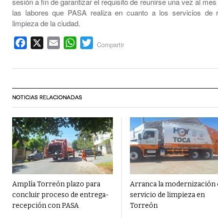
sesión a fin de garantizar el requisito de reunirse una vez al me
las labores que PASA realiza en cuanto a los servicios de 
limpieza de la ciudad.
Facebook
X
Email
WhatsApp
Twitter
Compartir
NOTICIAS RELACIONADAS
Amplía Torreón plazo para
Arranca la modernización 
concluir proceso de entrega-
servicio de limpieza en
recepción con PASA
Torreón