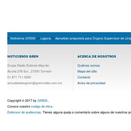
Noticieros GREM
Laguna
Aprueban propuesta para Órgano Supervisor de Lim
NOTICIEROS GREM
ACERCA DE NOSOTROS
Grupo Radio Estéreo Mayrán
Quiénes somos
Acuña 276 Sur., 27000 Torreón
Mapa del sitio
01 871 711 0260
Contacto
actualidadesgrem@gremradio.com.mx
Aviso de privacidad
Copyright © 2017 by
GREM.
.
Conoce nuestro
codigo de etica.
Defensor de audiencias.
Tienes alguna queja o comentario sobre alguno de nuestros 