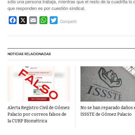
sólo una persona trabaja, mientras que el resto de la cuadrilla lo 
que responden es por cuestión sindical.
Facebook
X
Email
WhatsApp
Twitter
Compartir
NOTICIAS RELACIONADAS
Alerta Registro Civil de Gómez
No se han reparado daños 
Palacio por correos falsos de
ISSSTE de Gómez Palacio
la CURP Biométrica