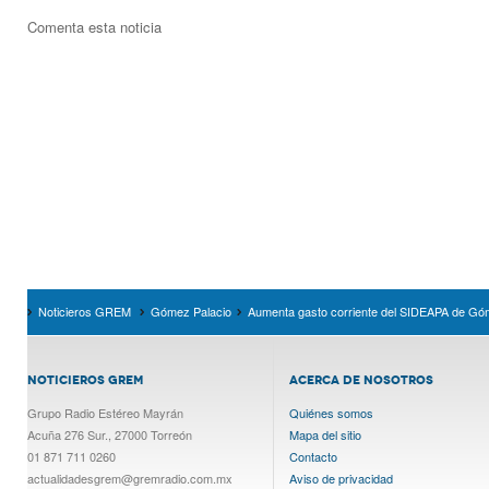
Comenta esta noticia
Noticieros GREM
Gómez Palacio
Aumenta gasto corriente del SIDEAPA de Gó
NOTICIEROS GREM
ACERCA DE NOSOTROS
Grupo Radio Estéreo Mayrán
Quiénes somos
Acuña 276 Sur., 27000 Torreón
Mapa del sitio
01 871 711 0260
Contacto
actualidadesgrem@gremradio.com.mx
Aviso de privacidad