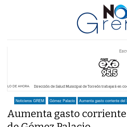
Esc
Dirección de Salud Municipal de Torreón trabajará en co
Alcalde de Torreón implementa estrategia de espacios y
1 dia -
LO DE AHORA:
Proponen más tecnología para vigilar la movilidad de ta
Detienen a 18 personas en centro comercial de Torreón
-
Noticieros GREM
Gómez Palacio
Aumenta gasto corriente de
Realizan en Torreón trámites de licencias de construcci
Aumenta gasto corriente
de Gómez Palacio