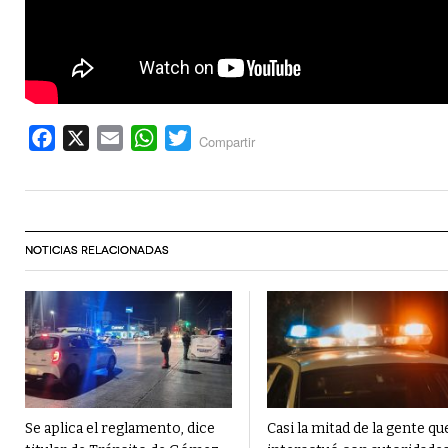
Facebook
X
Email
WhatsApp
Twitter
Compartir
NOTICIAS RELACIONADAS
Se aplica el reglamento, dice
Casi la mitad de la gente qu