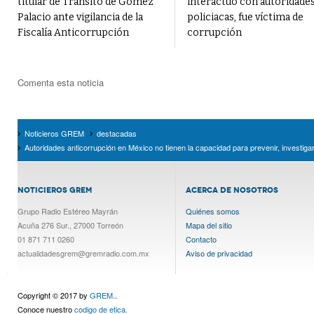
titular de Tránsito de Gómez
interactuó con autoridade
Palacio ante vigilancia de la
policiacas, fue víctima de
Fiscalía Anticorrupción
corrupción
Comenta esta noticia
Noticieros GREM
destacadas
Autoridades anticorrupción en México no tienen la capacidad para prevenir, investiga
NOTICIEROS GREM
ACERCA DE NOSOTROS
Grupo Radio Estéreo Mayrán
Quiénes somos
Acuña 276 Sur., 27000 Torreón
Mapa del sitio
01 871 711 0260
Contacto
actualidadesgrem@gremradio.com.mx
Aviso de privacidad
Copyright © 2017 by
GREM.
.
Conoce nuestro
codigo de etica.