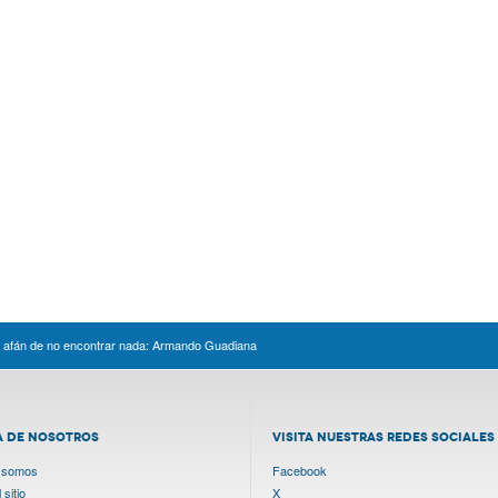
el afán de no encontrar nada: Armando Guadiana
A DE NOSOTROS
VISITA NUESTRAS REDES SOCIALES
 somos
Facebook
sitio
X