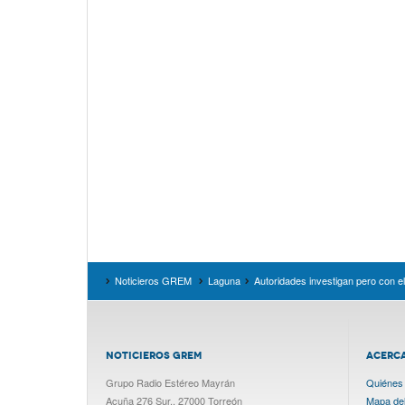
Noticieros GREM
Laguna
Autoridades investigan pero con 
NOTICIEROS GREM
ACERC
Grupo Radio Estéreo Mayrán
Quiénes
Acuña 276 Sur., 27000 Torreón
Mapa del 