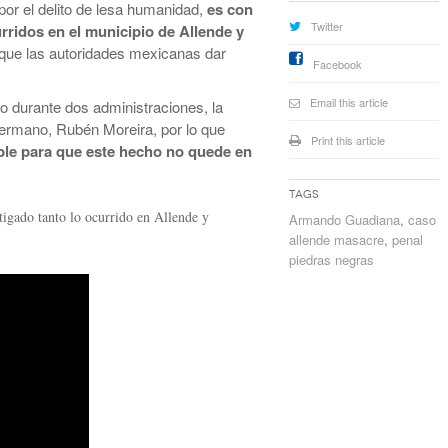
por el delito de lesa humanidad,
es con
Twitter
urridos en el municipio de Allende y
 que las autoridades mexicanas dar
Facebook
Email this article
o durante dos administraciones, la
ermano, Rubén Moreira, por lo que
Print this article
ible para que este hecho no quede en
Tags
tigado tanto lo ocurrido en Allende y
Armando Guadiana
,
caso
allende masacre
,
penal
piedras negras