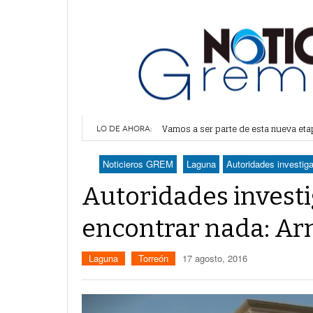
Vamos a ser parte de esta nueva et
LO DE AHORA:
Lerdo recibe mayor dotación de Agu
Durango elegirá por insaculación y 
Noticieros GREM
Laguna
Autoridades investig
Denuncian robo en oficinas de More
Va Ayuntamiento de Lerdo por mayor 
Autoridades investi
encontrar nada: A
Laguna
Torreón
17 agosto, 2016