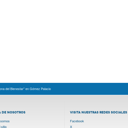
ona del Bienestar” en Gómez Palacio
A DE NOSOTROS
VISITA NUESTRAS REDES SOCIALES
 somos
Facebook
sitio
X