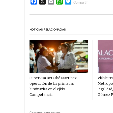
Facebook
X
Email
WhatsApp
Twitter
Compartir
NOTICIAS RELACIONADAS
Supervisa Betzabé Martínez
Viable tr
operación de las primeras
Metropoli
luminarias en el ejido
legalidad
Competencia
Gómez P
Comenta esta noticia