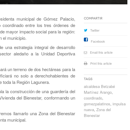
sidenta municipal de Gómez Palacio,
Compartir
 coordinado entre los tres órdenes de
Twitter
 de mayor impacto social para la región:
 el municipio.
Facebook
 una estrategia integral de desarrollo
Email this article
sector aledaño a la Unidad Deportiva
Print this article
ará un terreno de dos hectáreas para la
ficiará no solo a derechohabientes de
Tags
e toda la Región Lagunera.
alcaldesa Betzabé
la la construcción de una guardería del
Martínez Arango
,
Vivienda del Bienestar, conformando un
coordinado
,
gomezpalatinos
,
impulsa
nueva
,
Zona del
remos llamarlo una Zona del Bienestar
Bienestar
nta municipal.