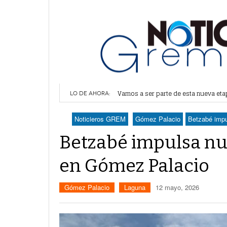
Vamos a ser parte de esta nueva et
Lerdo recibe mayor dotación de Agu
LO DE AHORA:
Durango elegirá por insaculación y 
Denuncian robo en oficinas de More
Noticieros GREM
Gómez Palacio
Betzabé impu
Va Ayuntamiento de Lerdo por mayor 
Betzabé impulsa nu
en Gómez Palacio
Gómez Palacio
Laguna
12 mayo, 2026