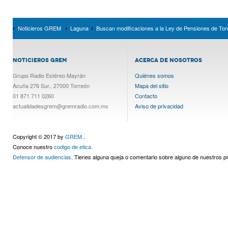
Noticieros GREM
Laguna
Buscan modificaciones a la Ley de Pensiones de Tor
NOTICIEROS GREM
ACERCA DE NOSOTROS
Grupo Radio Estéreo Mayrán
Quiénes somos
Acuña 276 Sur., 27000 Torreón
Mapa del sitio
01 871 711 0260
Contacto
actualidadesgrem@gremradio.com.mx
Aviso de privacidad
Copyright © 2017 by
GREM.
.
Conoce nuestro
codigo de etica.
Defensor de audiencias.
Tienes alguna queja o comentario sobre alguno de nuestros 