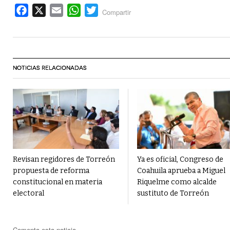
Facebook
X
Email
WhatsApp
Twitter
Compartir
NOTICIAS RELACIONADAS
Revisan regidores de Torreón
Ya es oficial, Congreso de
propuesta de reforma
Coahuila aprueba a Miguel
constitucional en materia
Riquelme como alcalde
electoral
sustituto de Torreón
Comenta esta noticia