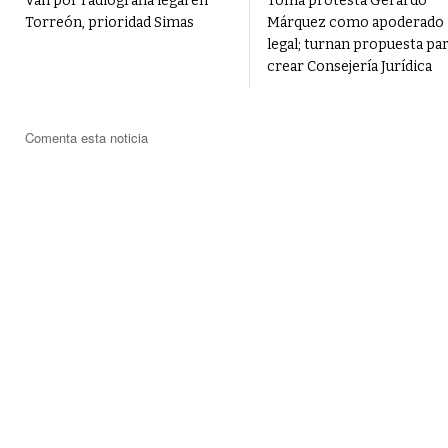
Van por radiografía legal en
Toma protesta Gerardo
Torreón, prioridad Simas
Márquez como apoderado
legal; turnan propuesta pa
crear Consejería Jurídica
Comenta esta noticia