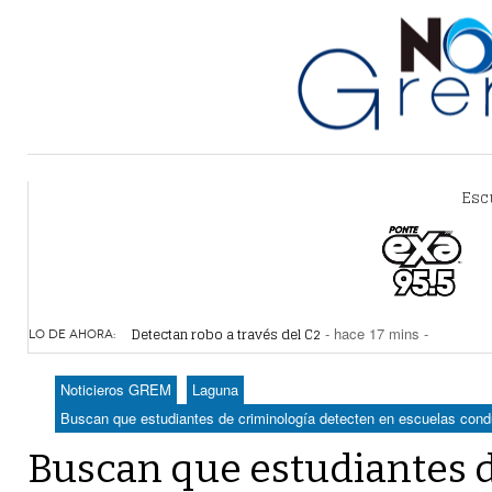
Esc
Va Ayuntamiento de Lerdo por mayor regulación de lote
Detectan robo a través del C2
- hace 17 mins -
LO DE AHORA:
Ministra Yasmín Esquivel urge a crear padrón de menore
Sistema Vial Revolución-Vasconcelos tiene un avance de
Noticieros GREM
Laguna
No hubo daños a obras del Sistema Vial Abastos- Indepe
Buscan que estudiantes de criminología detecten en escuelas cond
Buscan que estudiantes 