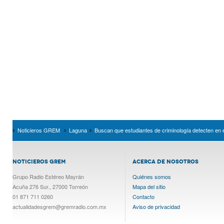
Noticieros GREM
Laguna
Buscan que estudiantes de criminología detecten en 
NOTICIEROS GREM
ACERCA DE NOSOTROS
Grupo Radio Estéreo Mayrán
Quiénes somos
Acuña 276 Sur., 27000 Torreón
Mapa del sitio
01 871 711 0260
Contacto
actualidadesgrem@gremradio.com.mx
Aviso de privacidad