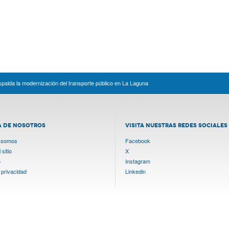
palda la modernización del transporte público en La Laguna
A DE NOSOTROS
VISITA NUESTRAS REDES SOCIALES
 somos
Facebook
sitio
X
o
Instagram
 privacidad
Linkedin