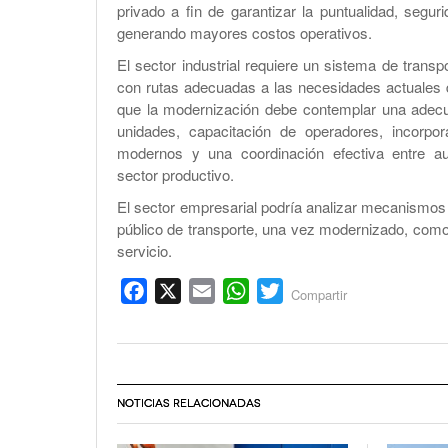
privado a fin de garantizar la puntualidad, segu
generando mayores costos operativos.
El sector industrial requiere un sistema de transpo
con rutas adecuadas a las necesidades actuales d
que la modernización debe contemplar una adecu
unidades, capacitación de operadores, incorpo
modernos y una coordinación efectiva entre aut
sector productivo.
El sector empresarial podría analizar mecanismos qu
público de transporte, una vez modernizado, como
servicio.
Facebook
X
Email
WhatsApp
Twitter
Compartir
NOTICIAS RELACIONADAS