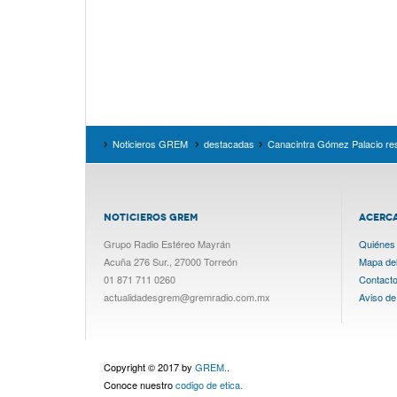
Noticieros GREM
destacadas
Canacintra Gómez Palacio res
NOTICIEROS GREM
ACERC
Grupo Radio Estéreo Mayrán
Quiénes
Acuña 276 Sur., 27000 Torreón
Mapa del 
01 871 711 0260
Contact
actualidadesgrem@gremradio.com.mx
Aviso de
Copyright © 2017 by
GREM.
.
Conoce nuestro
codigo de etica.