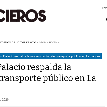
Es
uímetros de Gómez Palacio
- hace 2 horas -
! Hay páginas fraudulentas
- hace 3 horas -
eléctrica programadas en Gómez Palacio
- hace 3 horas -
 federales obliga a Lerdo a ajustar finanzas e incrementar recaudación
- hac
 Palacio respalda la modernización del transporte público en La Laguna
 las víctimas y contra la tortura
- hace 5 horas -
alacio respalda la
transporte público en La
o, 2026