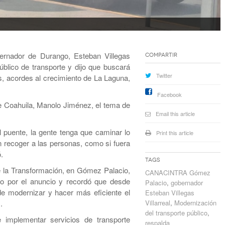
rnador de Durango, Esteban Villegas
Compartir
público de transporte y dijo que buscará
Twitter
, acordes al crecimiento de La Laguna,
Facebook
e Coahuila, Manolo Jiménez, el tema de
Email this article
 puente, la gente tenga que caminar lo
Print this article
n recoger a las personas, como si fuera
.
Tags
de la Transformación, en Gómez Palacio,
CANACINTRA Gómez
o por el anuncio y recordó que desde
Palacio
,
gobernador
de modernizar y hacer más eficiente el
Esteban Villegas
.
Villarreal
,
Modernización
del transporte público
,
implementar servicios de transporte
respalda