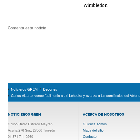
Wimbledon
Comenta esta noticia
Noticieros GREM
Deportes
Carlos Alcaraz vence fácilmente a Jiri Lehecka y avanza a las semifinales del Abiert
NOTICIEROS GREM
ACERCA DE NOSOTROS
Grupo Radio Estéreo Mayrán
Quiénes somos
Acuña 276 Sur., 27000 Torreón
Mapa del sitio
01 871 711 0260
Contacto