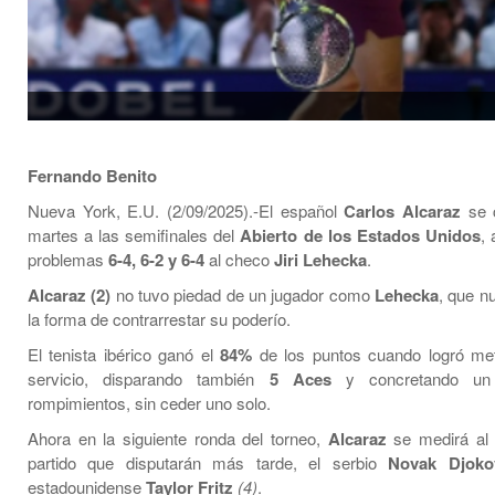
Fernando Benito
Nueva York, E.U. (2/09/2025).-El español
Carlos Alcaraz
se c
martes a las semifinales del
Abierto de los Estados Unidos
, 
problemas
6-4, 6-2 y 6-4
al checo
Jiri Lehecka
.
Alcaraz
(2)
no tuvo piedad de un jugador como
Lehecka
, que n
la forma de contrarrestar su poderío.
El tenista ibérico ganó el
84%
de los puntos cuando logró met
servicio, disparando también
5 Aces
y concretando un 
rompimientos, sin ceder uno solo.
Ahora en la siguiente ronda del torneo,
Alcaraz
se medirá al t
partido que disputarán más tarde, el serbio
Novak Djoko
estadounidense
Taylor Fritz
(4)
.