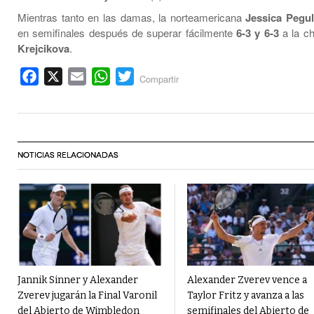
Mientras tanto en las damas, la norteamericana
Jessica Pegu
en semifinales después de superar fácilmente
6-3 y 6-3
a la c
Krejcikova
.
Facebook
X
Email
WhatsApp
Twitter
Compartir
NOTICIAS RELACIONADAS
Jannik Sinner y Alexander
Alexander Zverev vence a
Zverev jugarán la Final Varonil
Taylor Fritz y avanza a las
del Abierto de Wimbledon
semifinales del Abierto de