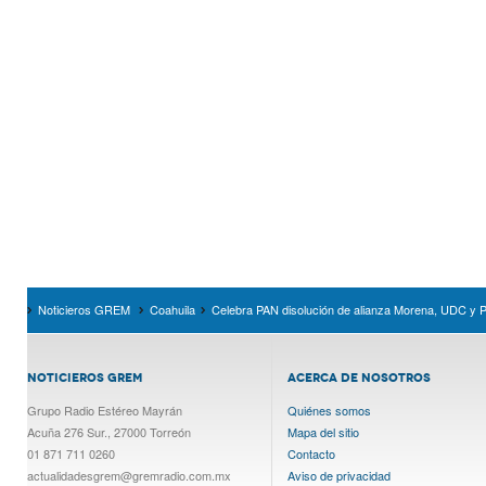
Noticieros GREM
Coahuila
Celebra PAN disolución de alianza Morena, UDC y 
NOTICIEROS GREM
ACERCA DE NOSOTROS
Grupo Radio Estéreo Mayrán
Quiénes somos
Acuña 276 Sur., 27000 Torreón
Mapa del sitio
01 871 711 0260
Contacto
actualidadesgrem@gremradio.com.mx
Aviso de privacidad