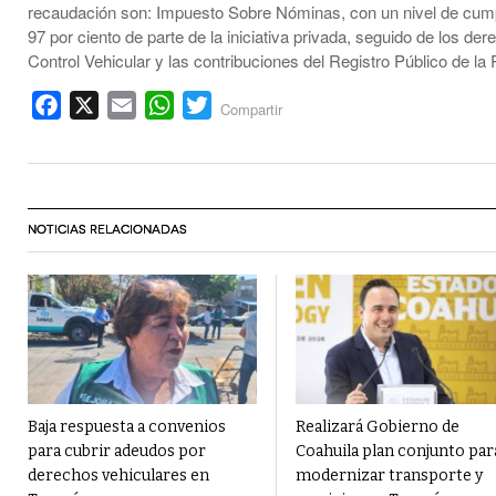
recaudación son: Impuesto Sobre Nóminas, con un nivel de cump
97 por ciento de parte de la iniciativa privada, seguido de los de
Control Vehicular y las contribuciones del Registro Público de la
Facebook
X
Email
WhatsApp
Twitter
Compartir
NOTICIAS RELACIONADAS
Baja respuesta a convenios
Realizará Gobierno de
para cubrir adeudos por
Coahuila plan conjunto par
derechos vehiculares en
modernizar transporte y