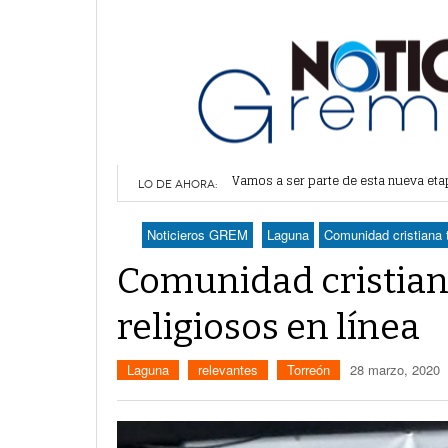
Vamos a ser parte de esta nueva et
Lerdo recibe mayor dotación de Agu
LO DE AHORA:
Durango elegirá por insaculación y 
Denuncian robo en oficinas de More
Noticieros GREM
Laguna
Comunidad cristiana t
Va Ayuntamiento de Lerdo por mayor 
Comunidad cristian
religiosos en línea
Laguna
relevantes
Torreón
28 marzo, 2020