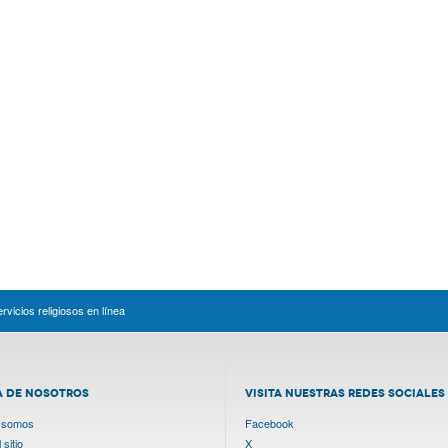
vicios religiosos en línea
A DE NOSOTROS
VISITA NUESTRAS REDES SOCIALES
 somos
Facebook
sitio
X