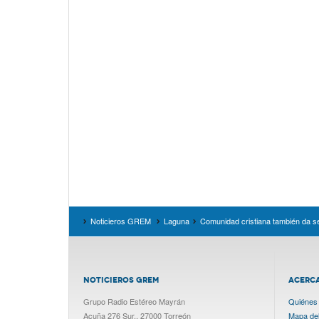
Noticieros GREM
Laguna
Comunidad cristiana también da ser
NOTICIEROS GREM
ACERC
Grupo Radio Estéreo Mayrán
Quiénes
Acuña 276 Sur., 27000 Torreón
Mapa del 