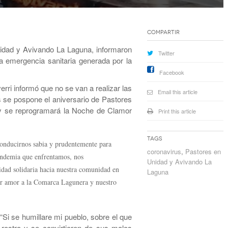
Compartir
dad y Avivando La Laguna, informaron
Twitter
la emergencia sanitaria generada por la
Facebook
ri informó que no se van a realizar las
Email this article
 se pospone el aniversario de Pastores
y se reprogramará la Noche de Clamor
Print this article
Tags
onducirnos sabia y prudentemente para
coronavirus
,
Pastores en
pandemia que enfrentamos, nos
Unidad y Avivando La
idad solidaria hacia nuestra comunidad en
Laguna
or amor a la Comarca Lagunera y nuestro
: “Si se humillare mi pueblo, sobre el que
ostro y se convirtieren de sus malos