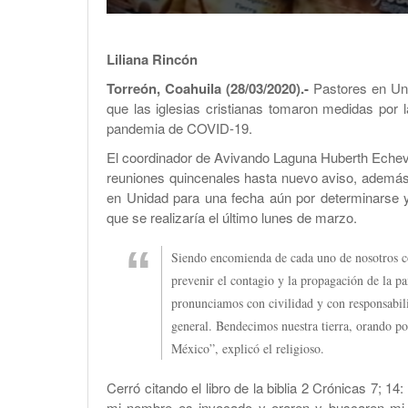
Liliana Rincón
Torreón, Coahuila (28/03/2020).-
Pastores en Uni
que las iglesias cristianas tomaron medidas por 
pandemia de COVID-19.
El coordinador de Avivando Laguna Huberth Echever
reuniones quincenales hasta nuevo aviso, además
en Unidad para una fecha aún por determinarse 
que se realizaría el último lunes de marzo.
Siendo encomienda de cada uno de nosotros c
prevenir el contagio y la propagación de la 
pronunciamos con civilidad y con responsabil
general. Bendecimos nuestra tierra, orando p
México”, explicó el religioso.
Cerró citando el libro de la biblia 2 Crónicas 7; 14
mi nombre es invocado y oraren y buscaren mi r