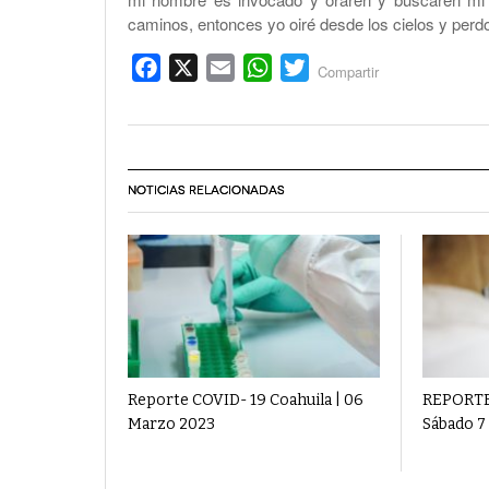
caminos, entonces yo oiré desde los cielos y perd
Facebook
X
Email
WhatsApp
Twitter
Compartir
NOTICIAS RELACIONADAS
Reporte COVID- 19 Coahuila | 06
REPORTE
Marzo 2023
Sábado 7