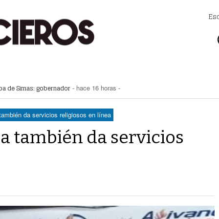
Es
apa de Simas: gobernador
- hace 16 horas -
a Saludable; van por red para comunidades rurales
- hace 16 horas -
voto ciudadano a 50 jueces en 2028
- hace 16 horas -
na Lerdo; cámaras captan a responsables
- hace 16 horas -
ambién da servicios religiosos en línea
regulación de lotes baldíos
- hace 17 horas -
a también da servicios