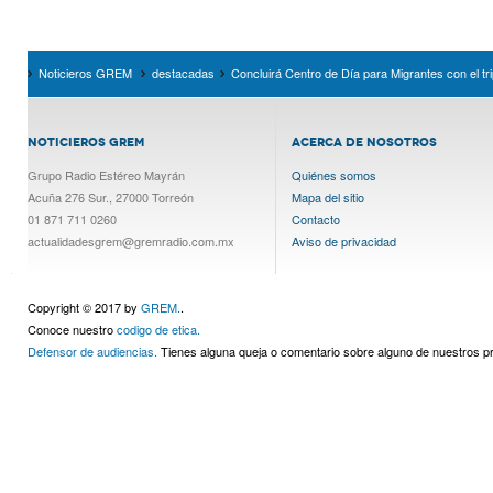
Noticieros GREM
destacadas
Concluirá Centro de Día para Migrantes con el tr
NOTICIEROS GREM
ACERCA DE NOSOTROS
Grupo Radio Estéreo Mayrán
Quiénes somos
Acuña 276 Sur., 27000 Torreón
Mapa del sitio
01 871 711 0260
Contacto
actualidadesgrem@gremradio.com.mx
Aviso de privacidad
Copyright © 2017 by
GREM.
.
Conoce nuestro
codigo de etica.
Defensor de audiencias.
Tienes alguna queja o comentario sobre alguno de nuestros 