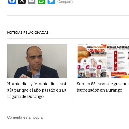
Facebook
X
Email
WhatsApp
Twitter
Compartir
NOTICIAS RELACIONADAS
Homicidios y feminicidios casi
Suman 88 casos de gusano
a la par que el año pasado en La
barrenador en Durango
Laguna de Durango
Comenta esta noticia