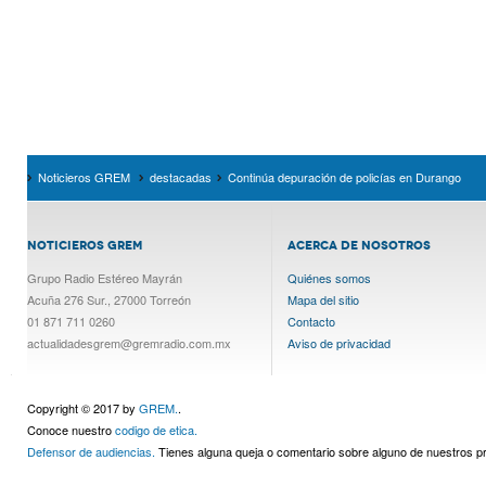
Noticieros GREM
destacadas
Continúa depuración de policías en Durango
NOTICIEROS GREM
ACERCA DE NOSOTROS
Grupo Radio Estéreo Mayrán
Quiénes somos
Acuña 276 Sur., 27000 Torreón
Mapa del sitio
01 871 711 0260
Contacto
actualidadesgrem@gremradio.com.mx
Aviso de privacidad
Copyright © 2017 by
GREM.
.
Conoce nuestro
codigo de etica.
Defensor de audiencias.
Tienes alguna queja o comentario sobre alguno de nuestros 