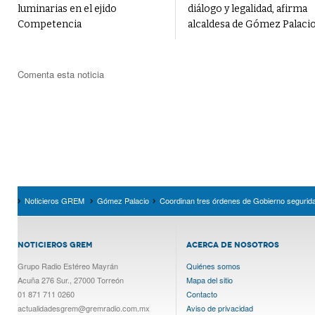
luminarias en el ejido
diálogo y legalidad, afirma
Competencia
alcaldesa de Gómez Palaci
Comenta esta noticia
Noticieros GREM
Gómez Palacio
Coordinan tres órdenes de Gobierno segurida
NOTICIEROS GREM
ACERCA DE NOSOTROS
Grupo Radio Estéreo Mayrán
Quiénes somos
Acuña 276 Sur., 27000 Torreón
Mapa del sitio
01 871 711 0260
Contacto
actualidadesgrem@gremradio.com.mx
Aviso de privacidad