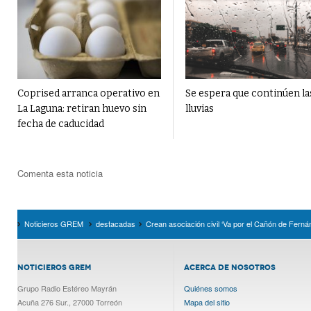
Coprised arranca operativo en
Se espera que continúen la
La Laguna: retiran huevo sin
lluvias
fecha de caducidad
Comenta esta noticia
Noticieros GREM
destacadas
Crean asociación civil ‘Va por el Cañón de Ferná
NOTICIEROS GREM
ACERCA DE NOSOTROS
Grupo Radio Estéreo Mayrán
Quiénes somos
Acuña 276 Sur., 27000 Torreón
Mapa del sitio