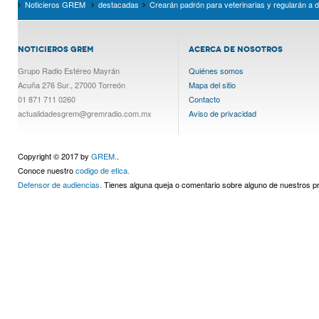
Noticieros GREM
destacadas
Crearán padrón para veterinarias y regularán a 
NOTICIEROS GREM
ACERCA DE NOSOTROS
Grupo Radio Estéreo Mayrán
Quiénes somos
Acuña 276 Sur., 27000 Torreón
Mapa del sitio
01 871 711 0260
Contacto
actualidadesgrem@gremradio.com.mx
Aviso de privacidad
Copyright © 2017 by
GREM.
.
Conoce nuestro
codigo de etica.
Defensor de audiencias.
Tienes alguna queja o comentario sobre alguno de nuestros 