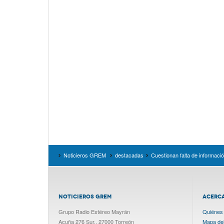
Noticieros GREM
destacadas
Cuestionan falta de informaci
NOTICIEROS GREM
ACERC
Grupo Radio Estéreo Mayrán
Quiénes
Acuña 276 Sur., 27000 Torreón
Mapa del 