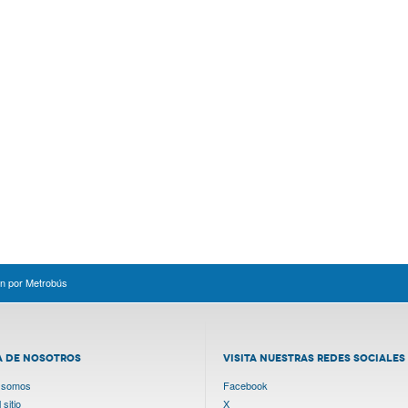
ón por Metrobús
A DE NOSOTROS
VISITA NUESTRAS REDES SOCIALES
 somos
Facebook
sitio
X