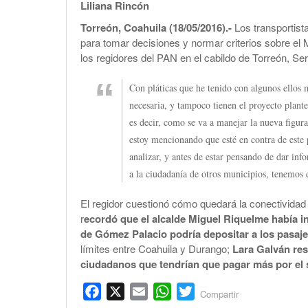
Liliana Rincón
Torreón, Coahuila (18/05/2016).-
Los transportist
para tomar decisiones y normar criterios sobre el 
los regidores del PAN en el cabildo de Torreón, Se
Con pláticas que he tenido con algunos ellos 
necesaria, y tampoco tienen el proyecto plant
es decir, como se va a manejar la nueva figura
estoy mencionando que esté en contra de este 
analizar, y antes de estar pensando de dar inf
a la ciudadanía de otros municipios, tenemos 
El regidor cuestionó cómo quedará la conectivida
r
ecordó que el alcalde Miguel Riquelme había i
de Gómez Palacio podría depositar a los pasaje
límites entre Coahuila y Durango;
Lara Galván res
ciudadanos que tendrían que pagar más por el s
Facebook
X
Email
WhatsApp
Twitter
Compartir