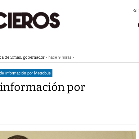
Es
apa de Simas: gobernador
- hace 9 horas -
a Saludable; van por red para comunidades rurales
- hace 9 horas -
voto ciudadano a 50 jueces en 2028
- hace 9 horas -
na Lerdo; cámaras captan a responsables
- hace 10 horas -
 de información por Metrobús
regulación de lotes baldíos
- hace 10 horas -
 información por