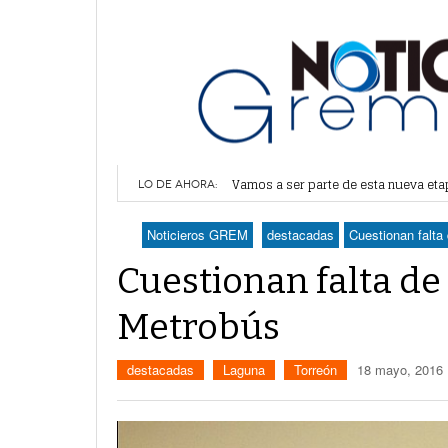
Vamos a ser parte de esta nueva et
Lerdo recibe mayor dotación de Agu
LO DE AHORA:
Durango elegirá por insaculación y 
Denuncian robo en oficinas de More
Noticieros GREM
destacadas
Cuestionan falta
Va Ayuntamiento de Lerdo por mayor 
Cuestionan falta de
Metrobús
destacadas
Laguna
Torreón
18 mayo, 2016