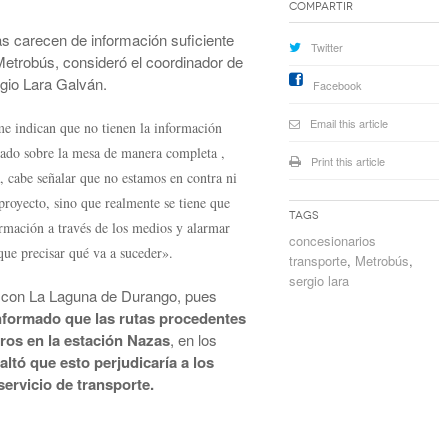
Compartir
as carecen de información suficiente
Twitter
Metrobús, consideró el coordinador de
rgio Lara Galván.
Facebook
Email this article
me indican que no tienen la información
eado sobre la mesa de manera completa ,
Print this article
, cabe señalar que no estamos en contra ni
proyecto, sino que realmente se tiene que
Tags
ormación a través de los medios y alarmar
concesionarios
que precisar qué va a suceder».
transporte
,
Metrobús
,
sergio lara
d con La Laguna de Durango, pues
nformado que las rutas procedentes
ros en la estación Nazas
, en los
altó que esto perjudicaría a los
ervicio de transporte.