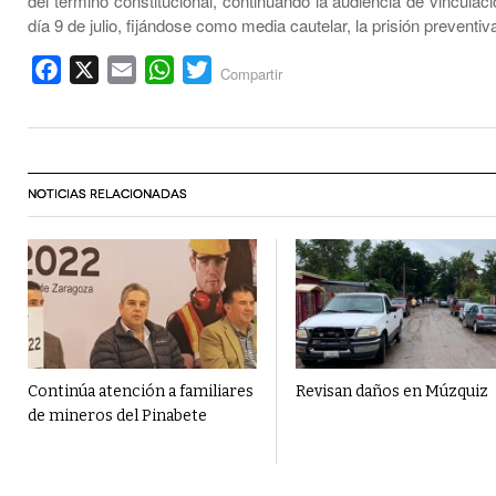
del término constitucional, continuando la audiencia de vinculac
día 9 de julio, fijándose como media cautelar, la prisión preventiva
Facebook
X
Email
WhatsApp
Twitter
Compartir
NOTICIAS RELACIONADAS
Continúa atención a familiares
Revisan daños en Múzquiz
de mineros del Pinabete