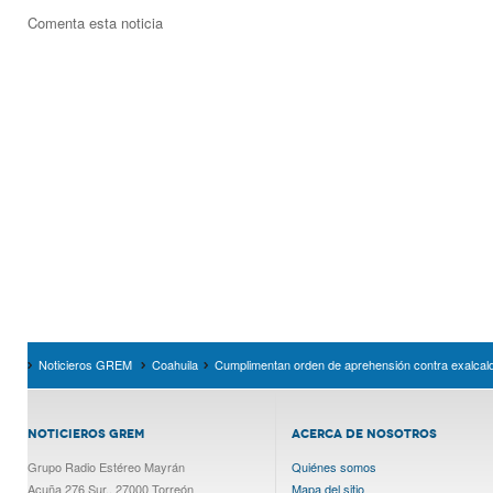
Comenta esta noticia
Noticieros GREM
Coahuila
Cumplimentan orden de aprehensión contra exalcal
NOTICIEROS GREM
ACERCA DE NOSOTROS
Grupo Radio Estéreo Mayrán
Quiénes somos
Acuña 276 Sur., 27000 Torreón
Mapa del sitio