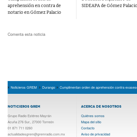
aprehensión en contra de
SIDEAPA de Gómez Palaci
notario en Gómez Palacio
Comenta esta noticia
Noticieros GREM
Durango
Cumplimentan orden de aprehensión contra exaseso
NOTICIEROS GREM
ACERCA DE NOSOTROS
Grupo Radio Estéreo Mayrán
Quiénes somos
Acuña 276 Sur., 27000 Torreón
Mapa del sitio
01 871 711 0260
Contacto
actualidadesgrem@gremradio.com.mx
Aviso de privacidad