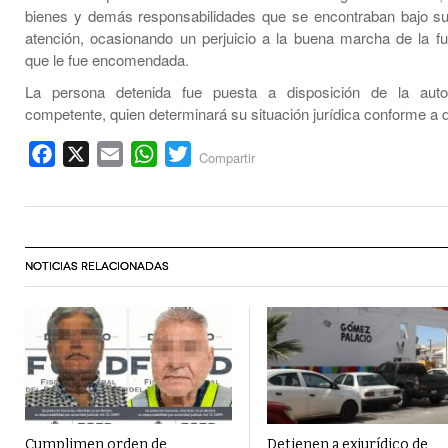
bienes y demás responsabilidades que se encontraban bajo s
atención, ocasionando un perjuicio a la buena marcha de la fu
que le fue encomendada.
La persona detenida fue puesta a disposición de la autori
competente, quien determinará su situación jurídica conforme a 
Facebook
X
Email
WhatsApp
Twitter
Compartir
NOTICIAS RELACIONADAS
Cumplimen orden de
Detienen a exjurídico de