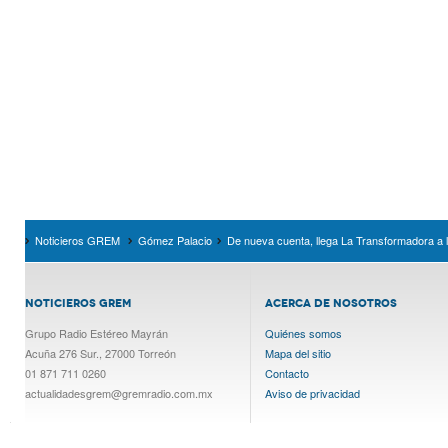
Noticieros GREM
Gómez Palacio
De nueva cuenta, llega La Transformadora a 
NOTICIEROS GREM
ACERCA DE NOSOTROS
Grupo Radio Estéreo Mayrán
Quiénes somos
Acuña 276 Sur., 27000 Torreón
Mapa del sitio
01 871 711 0260
Contacto
actualidadesgrem@gremradio.com.mx
Aviso de privacidad