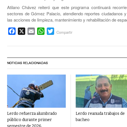
Atilano Chávez reiteró que este programa continuará recorri
sectores de Gómez Palacio, atendiendo reportes ciudadanos y 
las acciones de limpieza, mantenimiento y rehabilitación de espa
Facebook
X
Email
WhatsApp
Twitter
Compartir
NOTICIAS RELACIONADAS
Lerdo refuerza alumbrado
Lerdo reanuda trabajos de
público durante primer
bacheo
semestre de 2026