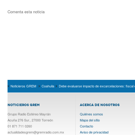
Comenta esta noticia
Noticieros GREM
Coahuila
Debe evaluarse impacto de excarcelaciones: fiscal 
NOTICIEROS GREM
ACERCA DE NOSOTROS
Grupo Radio Estéreo Mayrán
Quiénes somos
Acuña 276 Sur., 27000 Torreón
Mapa del sitio
01 871 711 0260
Contacto
actualidadesgrem@gremradio.com.mx
Aviso de privacidad