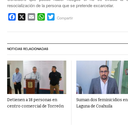
resocialización de la persona que se pretende excarcelar.
Facebook
X
Email
WhatsApp
Twitter
Compartir
NOTICIAS RELACIONADAS
Detienen a 18 personas en
Suman dos feminicidios en
centro comercial de Torreón
Laguna de Coahuila