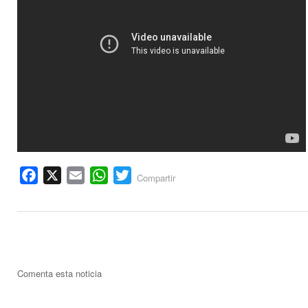
Facebook
X
Email
WhatsApp
Twitter
Compartir
Comenta esta noticia