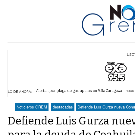
Esc
Alertan por plaga de garrapatas en Villa Zaragoza
- hace 
Reiteran estrategia para combate a la extorsión en Dura
LO DE AHORA:
Por falta de agua, vecinos de Villa Zaragoza bloquearon
Plantean fideicomiso federal para operar Agua Saludabl
Noticieros GREM
destacadas
Defiende Luis Gurza nueva Comis
Detienen a juez del Tribunal Superior de Justicia de Du
Defiende Luis Gurza nue
para la deuda de Coahuil