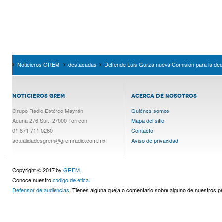
Noticieros GREM
destacadas
Defiende Luis Gurza nueva Comisión para la de
NOTICIEROS GREM
ACERCA DE NOSOTROS
Grupo Radio Estéreo Mayrán
Quiénes somos
Acuña 276 Sur., 27000 Torreón
Mapa del sitio
01 871 711 0260
Contacto
actualidadesgrem@gremradio.com.mx
Aviso de privacidad
Copyright © 2017 by
GREM.
.
Conoce nuestro
codigo de etica.
Defensor de audiencias.
Tienes alguna queja o comentario sobre alguno de nuestros 