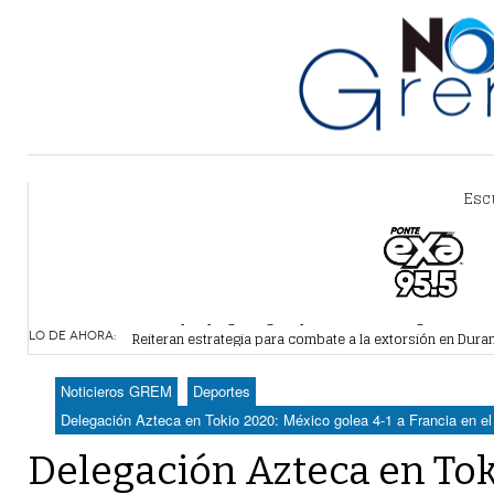
Esc
Alertan por plaga de garrapatas en Villa Zaragoza
- hace 
Reiteran estrategia para combate a la extorsión en Dura
LO DE AHORA:
Por falta de agua, vecinos de Villa Zaragoza bloquearon
Plantean fideicomiso federal para operar Agua Saludabl
Noticieros GREM
Deportes
Detienen a juez del Tribunal Superior de Justicia de Du
Delegación Azteca en Tokio 2020: México golea 4-1 a Francia en el
Delegación Azteca en Tok