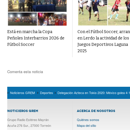
Está en marcha la Copa
Con el Fútbol Soccer, arra
Peñoles Interbarrios 2026 de
en Lerdo la actividad de los
Fútbol Soccer
Juegos Deportivos Laguna
2025
Comenta esta noticia
Noticieros GREM
Deportes
Delegación Azteca en Tokio 2020: México golea 4-1 
NOTICIEROS GREM
ACERCA DE NOSOTROS
Grupo Radio Estéreo Mayrán
Quiénes somos
Acuña 276 Sur., 27000 Torreón
Mapa del sitio