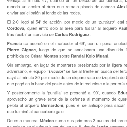
ventaja al minuto 47, cuando en un desborde por derecha,
mandó un centro al área que remató picado de cabeza
Alex
enviar así el balón al fondo de las redes.
El 2-0 llegó al 54′ de acción, por medio de un
‘zurdazo’
letal
Córdova
, quien entró solo al área para fusilar al arquero
Paul
tras recibir un servicio de
Carlos Rodríguez
.
Francia
se acercó en el marcador al 69′, con un penal anota
Pierre Gignac
, luego de que se sancionara una discutida f
prohibida de
César Montes
sobre
Randal Kolo Muani
.
Sin embargo, en lugar de mostrarse presionado por la ligera r
adversario, el equipo
‘Tricolor’
se fue al frente en busca del terce
cayó al minuto 80 por medio de un disparo raso de izquierda de
U
que pegó en la base del poste antes de introducirse a la portería
Y posteriormente la ‘puntilla’ se presentó al 90′, cuando
Edua
aprovechó un grave error de la defensa al momento de quere
pelota al arquero
Bernardoni
, pues él se anticipó para sacar
que fulminó al cancerbero galo.
De esta manera,
México
suma sus primeros 3 puntos del torn
se coloca en el primer lugar del grupo
A
, donde
Japón
aparece e