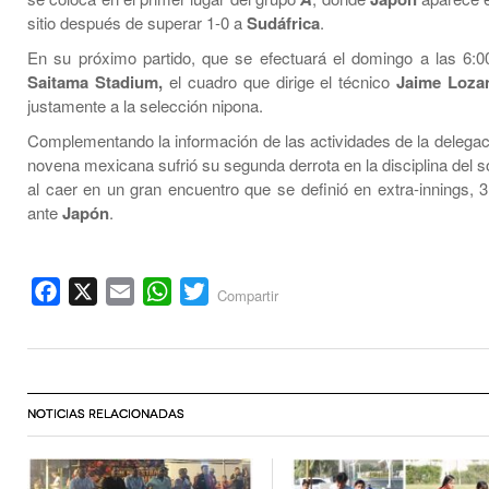
sitio después de superar 1-0 a
Sudáfrica
.
En su próximo partido, que se efectuará el domingo a las 6:0
Saitama Stadium,
el cuadro que dirige el técnico
Jaime Loza
justamente a la selección nipona.
Complementando la información de las actividades de la delegaci
novena mexicana sufrió su segunda derrota en la disciplina del so
al caer en un gran encuentro que se definió en extra-innings, 3
ante
Japón
.
Facebook
X
Email
WhatsApp
Twitter
Compartir
NOTICIAS RELACIONADAS