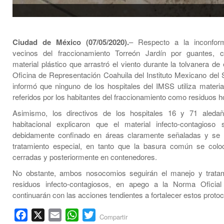
Ciudad de México (07/05/2020).
– Respecto a la inconfor
vecinos del fraccionamiento Torreón Jardín por guantes, 
material plástico que arrastró el viento durante la tolvanera de 
Oficina de Representación Coahuila del Instituto Mexicano del 
informó que ninguno de los hospitales del IMSS utiliza materi
referidos por los habitantes del fraccionamiento como residuos ho
Asimismo, los directivos de los hospitales 16 y 71 aledañ
habitacional explicaron que el material infecto-contagioso
debidamente confinado en áreas claramente señaladas y se
tratamiento especial, en tanto que la basura común se colo
cerradas y posteriormente en contenedores.
No obstante, ambos nosocomios seguirán el manejo y tratam
residuos infecto-contagiosos, en apego a la Norma Oficia
continuarán con las acciones tendientes a fortalecer estos protoc
Facebook
X
Email
WhatsApp
Twitter
Compartir