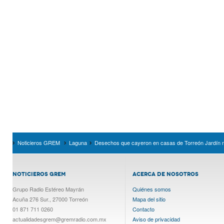
Noticieros GREM
Laguna
Desechos que cayeron en casas de Torreón Jardín 
NOTICIEROS GREM
ACERCA DE NOSOTROS
Grupo Radio Estéreo Mayrán
Quiénes somos
Acuña 276 Sur., 27000 Torreón
Mapa del sitio
01 871 711 0260
Contacto
actualidadesgrem@gremradio.com.mx
Aviso de privacidad