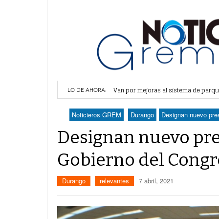
Van por mejoras al sistema de parq
LO DE AHORA:
¿Vas a sacar tu pasaporte? ¡Cuidado
Habrá más suspensiones de energía 
Noticieros GREM
Durango
Designan nuevo pres
Recorte de 16 mdp en participaciones
Promueven campaña sobre derechos de
horas -
Designan nuevo pres
Gobierno del Cong
Durango
relevantes
7 abril, 2021