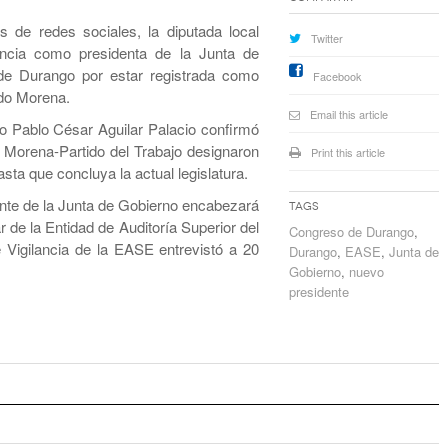
 de redes sociales, la diputada local
Twitter
ncia como presidenta de la Junta de
de Durango por estar registrada como
Facebook
ido Morena.
Email this article
do Pablo César Aguilar Palacio confirmó
ón Morena-Partido del Trabajo designaron
Print this article
sta que concluya la actual legislatura.
nte de la Junta de Gobierno encabezará
Tags
ar de la Entidad de Auditoría Superior del
Congreso de Durango
,
Vigilancia de la EASE entrevistó a 20
Durango
,
EASE
,
Junta de
Gobierno
,
nuevo
presidente