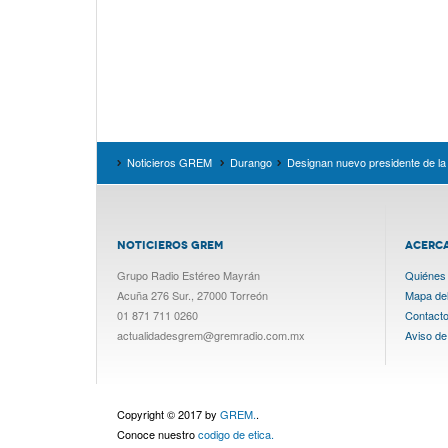
Noticieros GREM
Durango
Designan nuevo presidente de l
NOTICIEROS GREM
ACERC
Grupo Radio Estéreo Mayrán
Quiénes
Acuña 276 Sur., 27000 Torreón
Mapa del 
01 871 711 0260
Contact
actualidadesgrem@gremradio.com.mx
Aviso de
Copyright © 2017 by
GREM.
.
Conoce nuestro
codigo de etica.