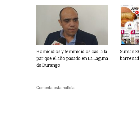
Homicidios y feminicidios casi a la
Suman 88
par que el año pasado en La Laguna
barrenad
de Durango
Comenta esta noticia