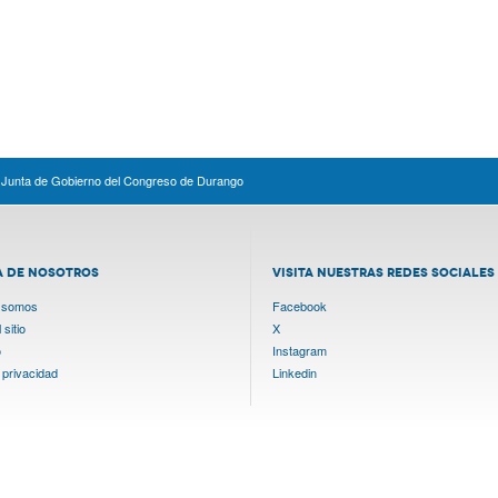
a Junta de Gobierno del Congreso de Durango
A DE NOSOTROS
VISITA NUESTRAS REDES SOCIALES
 somos
Facebook
sitio
X
o
Instagram
 privacidad
Linkedin