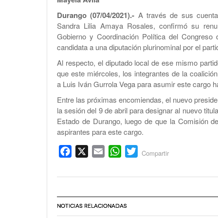
Durango (07/04/2021).-
A través de sus cuentas
Sandra Lilia Amaya Rosales, confirmó su renu
Gobierno y Coordinación Política del Congreso 
candidata a una diputación plurinominal por el part
Al respecto, el diputado local de ese mismo parti
que este miércoles, los integrantes de la coalici
a Luis Iván Gurrola Vega para asumir este cargo ha
Entre las próximas encomiendas, el nuevo preside
la sesión del 9 de abril para designar al nuevo titul
Estado de Durango, luego de que la Comisión de 
aspirantes para este cargo.
Facebook
X
Email
WhatsApp
Twitter
Compartir
NOTICIAS RELACIONADAS