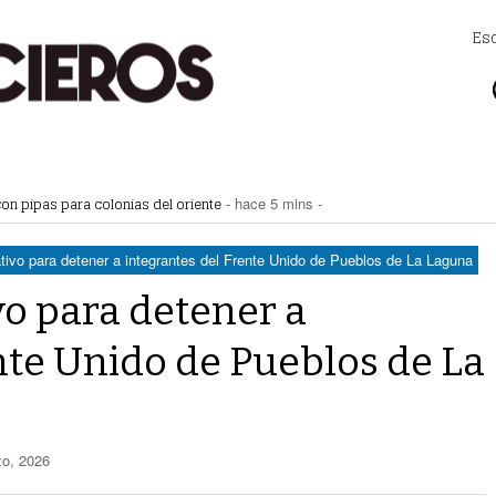
Es
n pipas para colonias del oriente
- hace 5 mins -
a su lugar en Playoffs
- hace 8 mins -
lector Casa Blanca
- hace 13 mins -
illa Zaragoza de Torreón
- hace 22 mins -
tivo para detener a integrantes del Frente Unido de Pueblos de La Laguna
 primer informe de la alcaldesa de Gómez Palacio
- hace 42 mins -
o para detener a
nte Unido de Pueblos de La
o, 2026