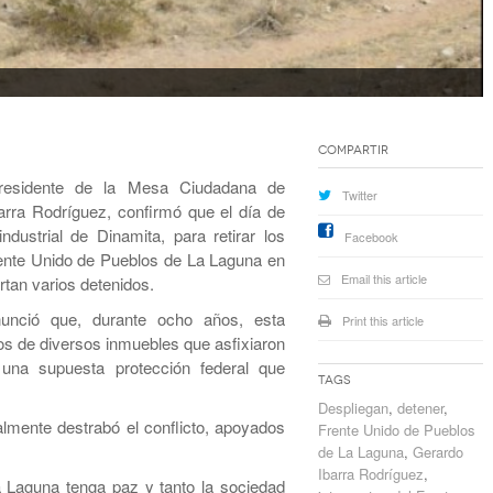
Compartir
esidente de la Mesa Ciudadana de
Twitter
rra Rodríguez, confirmó que el día de
dustrial de Dinamita, para retirar los
Facebook
rente Unido de Pueblos de La Laguna en
Email this article
ortan varios detenidos.
unció que, durante ocho años, esta
Print this article
os de diversos inmuebles que asfixiaron
o una supuesta protección federal que
Tags
Despliegan
,
detener
,
almente destrabó el conflicto, apoyados
Frente Unido de Pueblos
de La Laguna
,
Gerardo
Ibarra Rodríguez
,
Laguna tenga paz y tanto la sociedad