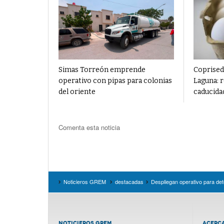
Simas Torreón emprende
Coprised
operativo con pipas para colonias
Laguna: r
del oriente
caducida
Comenta esta noticia
Noticieros GREM
destacadas
Despliegan operativo para det
NOTICIEROS GREM
ACERC