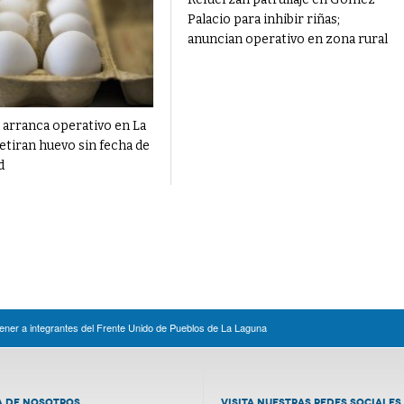
Palacio para inhibir riñas;
anuncian operativo en zona rural
 arranca operativo en La
etiran huevo sin fecha de
d
ener a integrantes del Frente Unido de Pueblos de La Laguna
A DE NOSOTROS
VISITA NUESTRAS REDES SOCIALES