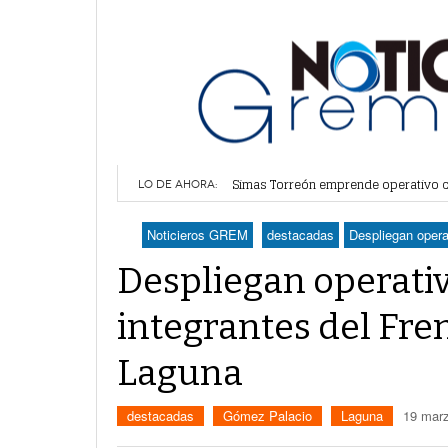
Simas Torreón emprende operativo co
Algodoneros barre a Saltillo y asegur
LO DE AHORA:
Arranca Betzabé Martínez obra de co
Alertan por plaga de garrapatas en V
Noticieros GREM
destacadas
Despliegan opera
Cabildo aprueba fecha y recinto para
Despliegan operativ
integrantes del Fre
Laguna
destacadas
Gómez Palacio
Laguna
19 marz