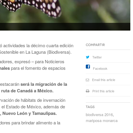
ó actividades la décimo cuarta edición
Compartir
Sostenible en La Laguna (Biodiversa).
Twitter
adores, expresó – para Noticieros
nales
para el fomento de espacios
Facebook
Email this article
 destacarán
será la migración de la
ruta de Canadá a México.
Print this article
rvación de hábitats de invernación
y el Estado de México, además de
Tags
a, Nuevo León y Tamaulipas.
biodiversa 2016
,
mariposa monarca
dores para brindar alimento a la