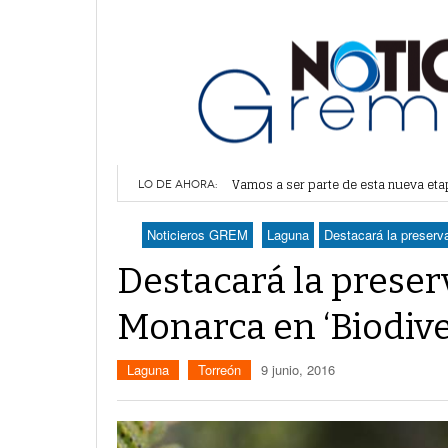
Vamos a ser parte de esta nueva et
LO DE AHORA:
Lerdo recibe mayor dotación de Agu
Durango elegirá por insaculación y 
Noticieros GREM
Laguna
Destacará la preserv
Denuncian robo en oficinas de More
Va Ayuntamiento de Lerdo por mayor 
Destacará la preser
Monarca en ‘Biodive
Laguna
Torreón
9 junio, 2016