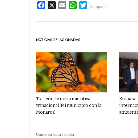
Facebook
X
Email
WhatsApp
Twitter
Compartir
NOTICIAS RELACIONADAS
Torreón se une a iniciativa
Empatará
trinacional ‘Mi municipio con la
internac
Monarca’
ambient
Comenta esta noticia