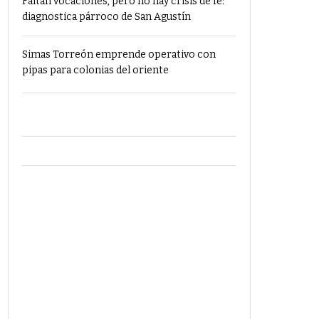
Faltan vocaciones, pero no hay crisis de fe:
diagnostica párroco de San Agustín
Simas Torreón emprende operativo con
pipas para colonias del oriente