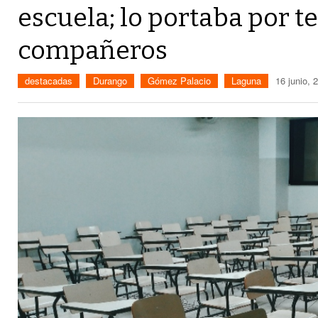
escuela; lo portaba por t
compañeros
destacadas
Durango
Gómez Palacio
Laguna
16 junio, 