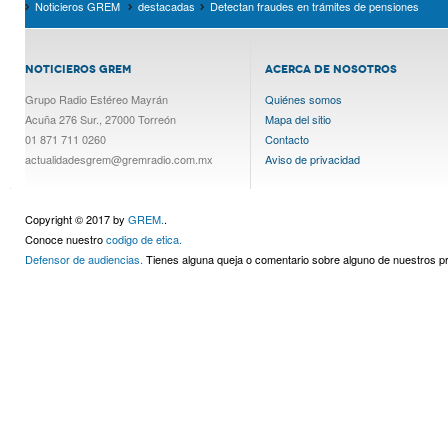
Noticieros GREM
destacadas
Detectan fraudes en trámites de pensiones
NOTICIEROS GREM
ACERCA DE NOSOTROS
Grupo Radio Estéreo Mayrán
Quiénes somos
Acuña 276 Sur., 27000 Torreón
Mapa del sitio
01 871 711 0260
Contacto
actualidadesgrem@gremradio.com.mx
Aviso de privacidad
Copyright © 2017 by
GREM.
.
Conoce nuestro
codigo de etica.
Defensor de audiencias.
Tienes alguna queja o comentario sobre alguno de nuestros 