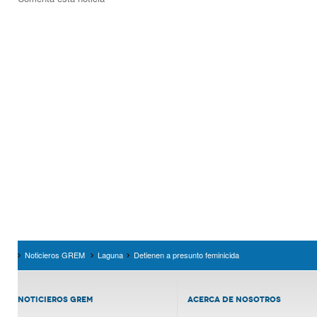
Noticieros GREM
Laguna
Detienen a presunto feminicida
NOTICIEROS GREM
ACERCA DE NOSOTROS