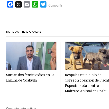
Facebook
X
Email
WhatsApp
Twitter
Compartir
NOTICIAS RELACIONADAS
Suman dos feminicidios en La
Respalda municipio de
Laguna de Coahuila
Torreón creación de Fiscal
Especializada contra el
Maltrato Animal en Coahui
Comenta esta noticia