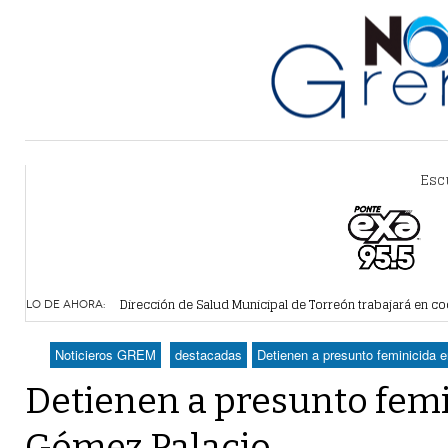
Esc
Dirección de Salud Municipal de Torreón trabajará en co
LO DE AHORA:
Alcalde de Torreón implementa estrategia de espacios y
15 horas -
Proponen más tecnología para vigilar la movilidad de ta
Detienen a 18 personas en centro comercial de Torreón
-
Noticieros GREM
destacadas
Detienen a presunto feminicida
Realizan en Torreón trámites de licencias de construcci
Detienen a presunto femi
Gómez Palacio