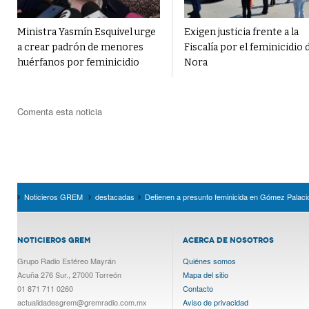
Ministra Yasmín Esquivel urge
Exigen justicia frente a la
a crear padrón de menores
Fiscalía por el feminicidio 
huérfanos por feminicidio
Nora
Comenta esta noticia
Noticieros GREM
destacadas
Detienen a presunto feminicida en Gómez Palaci
NOTICIEROS GREM
ACERCA DE NOSOTROS
Grupo Radio Estéreo Mayrán
Quiénes somos
Acuña 276 Sur., 27000 Torreón
Mapa del sitio
01 871 711 0260
Contacto
actualidadesgrem@gremradio.com.mx
Aviso de privacidad