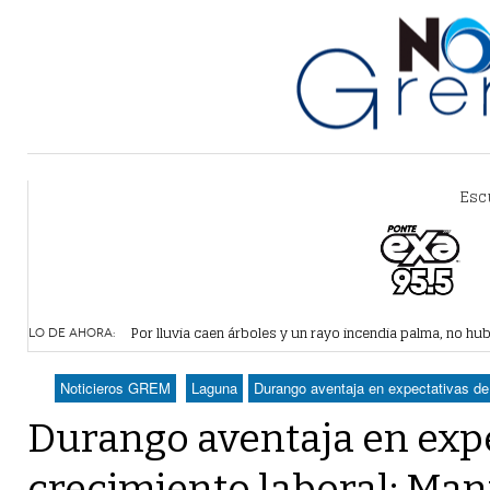
Esc
El agua exige coordinación
- hace 9 mins -
Por lluvia caen árboles y un rayo incendia palma, no hu
LO DE AHORA:
Anuncian cambios en gabinete estatal de Coahuila
- hace
Van por mejoras al sistema de parquímetros de Gómez 
Noticieros GREM
Laguna
Durango aventaja en expectativas de
¿Vas a sacar tu pasaporte? ¡Cuidado! Hay páginas fraud
Durango aventaja en expe
crecimiento laboral: Ma