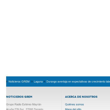
Noticieros GREM
Laguna
Durango aventaja en expectativas de crecimiento la
NOTICIEROS GREM
ACERCA DE NOSOTROS
Grupo Radio Estéreo Mayrán
Quiénes somos
Acuña 276 Sur., 27000 Torreón
Mapa del sitio