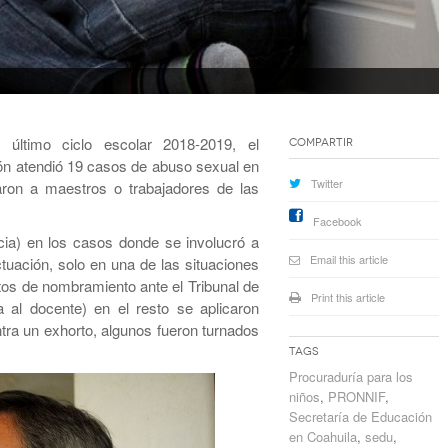
último ciclo escolar 2018-2019, el
Compartir
ión atendió 19 casos de abuso sexual en
Twitter
aron a maestros o trabajadores de las
Facebook
ncia) en los casos donde se involucró a
Email this article
ctuación, solo en una de las situaciones
ctos de nombramiento ante el Tribunal de
Print this article
ja al docente) en el resto se aplicaron
tra un exhorto, algunos fueron turnados
Tags
Procuraduría para los
niños
,
PRONNIF
,
Secretaría de Educación
en Coahuila
,
sedu
,