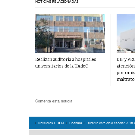
NOTICIAS RELACIONADAS
Realizan auditoría a hospitales
DIF y P
universitarios de la UAdeC
atención
por omis
maltrato 
Comenta esta noticia
Noticieros GREM
Coahuila
Durante este ciclo escolar 2018