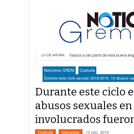
No podemos acostumbrarnos a los 
Vamos a ser parte de esta nueva et
LO DE AHORA:
Lerdo recibe mayor dotación de Agu
Durango elegirá por insaculación y 
Noticieros GREM
Coahuila
Denuncian robo en oficinas de More
Durante este ciclo escolar 2018-2019, 19 abusos s
Durante este ciclo e
abusos sexuales en 
involucrados fuero
Coahuila
relevantes
13 julio, 2019