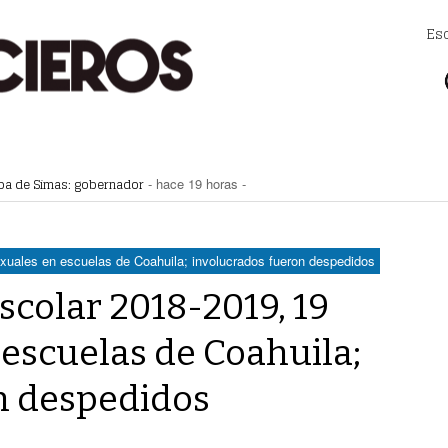
Es
apagones
- hace 48 mins -
apa de Simas: gobernador
- hace 19 horas -
a Saludable; van por red para comunidades rurales
- hace 19 horas -
voto ciudadano a 50 jueces en 2028
- hace 19 horas -
na Lerdo; cámaras captan a responsables
- hace 19 horas -
exuales en escuelas de Coahuila; involucrados fueron despedidos
scolar 2018-2019, 19
escuelas de Coahuila;
n despedidos