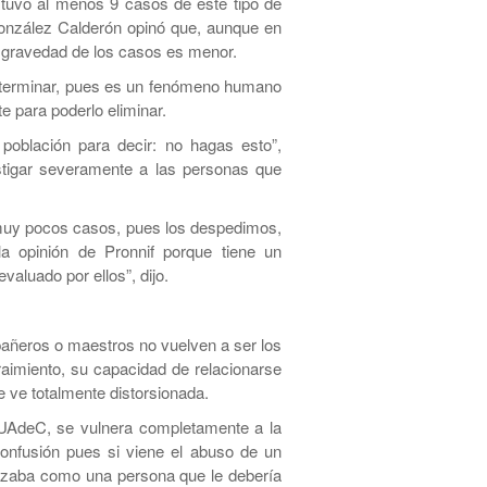
 tuvo al menos 9 casos de este tipo de
 González Calderón opinó que, aunque en
a gravedad de los casos es menor.
 terminar, pues es un fenómeno humano
e para poderlo eliminar.
oblación para decir: no hagas esto”,
tigar severamente a las personas que
 muy pocos casos, pues los despedimos,
 opinión de Pronnif porque tiene un
valuado por ellos”, dijo.
añeros o maestros no vuelven a ser los
aimiento, su capacidad de relacionarse
e ve totalmente distorsionada.
 UAdeC, se vulnera completamente a la
confusión pues si viene el abuso de un
ualizaba como una persona que le debería