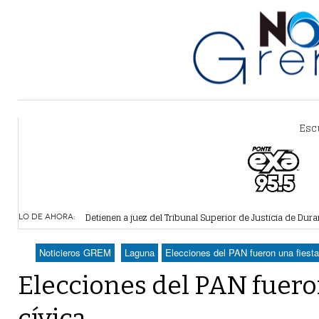
Esc
Alertan por plaga de garrapatas en Villa Zaragoza
- hace 
Reiteran estrategia para combate a la extorsión en Dura
Por falta de agua, vecinos de Villa Zaragoza bloquearon
Plantean fideicomiso federal para operar Agua Saludabl
Detienen a juez del Tribunal Superior de Justicia de Du
LO DE AHORA:
Noticieros GREM
Laguna
Elecciones del PAN fueron una fiesta
Elecciones del PAN fuero
cívica