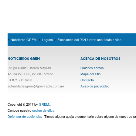
Noticieros GREM
Laguna
Elecciones del PAN fueron una fiesta cívica
NOTICIEROS GREM
ACERCA DE NOSOTROS
Grupo Radio Estéreo Mayrán
Quiénes somos
Acuña 276 Sur., 27000 Torreón
Mapa del sitio
01 871 711 0260
Contacto
actualidadesgrem@gremradio.com.mx
Aviso de privacidad
Copyright © 2017 by
GREM.
.
Conoce nuestro
codigo de etica.
Defensor de audiencias.
Tienes alguna queja o comentario sobre alguno de nuestros 