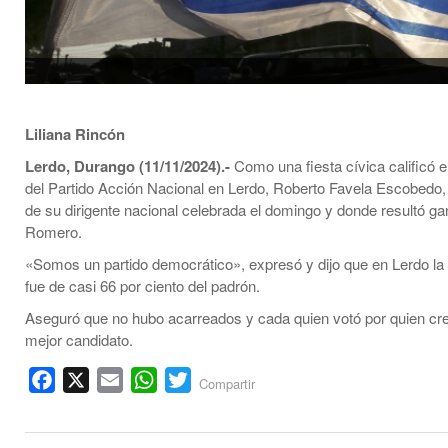
Liliana Rincón
Lerdo, Durango (11/11/2024).-
Como una fiesta cívica calificó e
del Partido Acción Nacional en Lerdo, Roberto Favela Escobedo, 
de su dirigente nacional celebrada el domingo y donde resultó g
Romero.
«Somos un partido democrático», expresó y dijo que en Lerdo la 
fue de casi 66 por ciento del padrón.
Aseguró que no hubo acarreados y cada quien votó por quien cre
mejor candidato.
Facebook
X
Email
WhatsApp
Twitter
Compartir