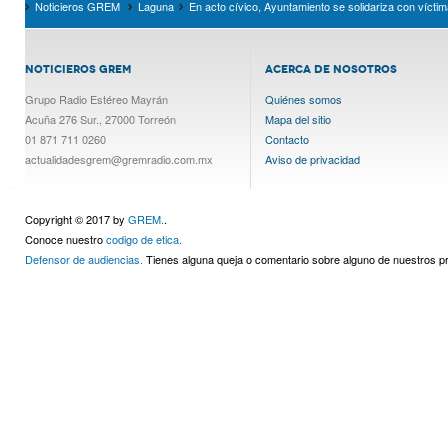
Noticieros GREM
Laguna
En acto cívico, Ayuntamiento se solidariza con vícti
NOTICIEROS GREM
ACERCA DE NOSOTROS
Grupo Radio Estéreo Mayrán
Quiénes somos
Acuña 276 Sur., 27000 Torreón
Mapa del sitio
01 871 711 0260
Contacto
actualidadesgrem@gremradio.com.mx
Aviso de privacidad
Copyright © 2017 by
GREM.
.
Conoce nuestro
codigo de etica.
Defensor de audiencias.
Tienes alguna queja o comentario sobre alguno de nuestros 